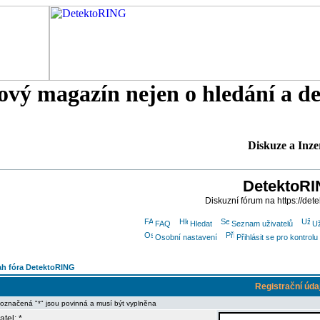
tový magazín nejen o hledání a d
Diskuze a Inze
DetektoR
Diskuzní fórum na https://dete
FAQ
Hledat
Seznam uživatelů
Už
Osobní nastavení
Přihlásit se pro kontro
h fóra DetektoRING
Registrační úda
 označená "*" jsou povinná a musí být vyplněna
atel: *