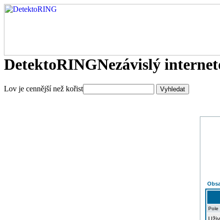
DetektoRING
Nezávislý interne
Lov je cennější než kořist
Obsa
Pole
Uživ