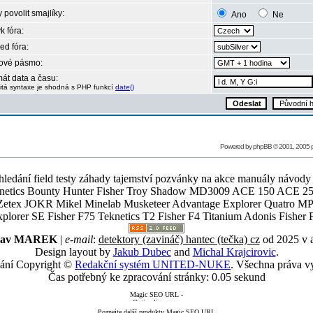
 povolit smajlíky:
Ano
Ne
k fóra:
ed fóra:
ové pásmo:
át data a času:
itá syntaxe je shodná s PHP funkcí
date()
Powered by
phpBB
© 2001, 2005
ledání field testy záhady tajemství pozvánky na akce manuály návody g
Teknetics Bounty Hunter Fisher Troy Shadow MD3009 ACE 150 ACE 25
R Mikel Minelab Musketeer Advantage Explorer Quatro MP X
er SE Fisher F75 Teknetics T2 Fisher F4 Titanium Adonis Fisher F
slav MAREK
|
e-mail
:
detektory (zavináč) hantec (tečka) cz
od 2025 v 
Design layout by
Jakub Dubec
and
Michal Krajcirovic
.
ání Copyright ©
Redakční systém UNITED-NUKE
. Všechna práva v
Čas potřebný ke zpracování stránky: 0.05 sekund
Poznejte další produkty Magic SEO URL