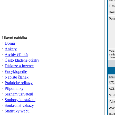
E-ma
Hesl
Potv
Hlavní nabídka
·
Domů
·
Ankety
Ověř
·
Archiv článků
Vložt
písme
·
Často kladené otázky
·
Diskuze a Inzerce
·
Encyklopedie
·
Napište článek
Tyto 
·
Praktické odkazy
ICQ:
·
Připomínky
AOL 
·
Seznam uživatelů
MSN
·
Soubory ke stažení
Yah
·
Soukromé vzkazy
WW
·
Statistiky webu
Bydl