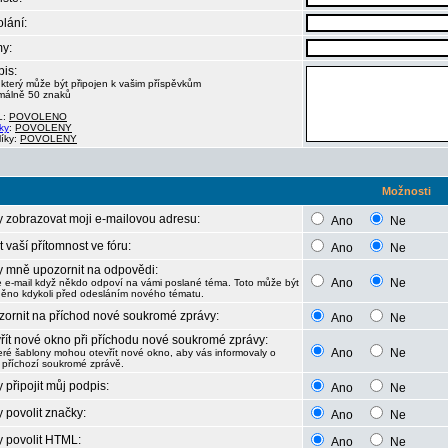
lání:
y:
is:
 který může být připojen k vašim příspěvkům
málně 50 znaků
L:
POVOLENO
ky
:
POVOLENY
líky:
POVOLENY
Možnosti
 zobrazovat moji e-mailovou adresu:
Ano
Ne
t vaší přítomnost ve fóru:
Ano
Ne
 mně upozornit na odpovědi:
Ano
Ne
e e-mail když někdo odpoví na vámi poslané téma. Toto může být
ěno kdykoli před odesláním nového tématu.
ornit na příchod nové soukromé zprávy:
Ano
Ne
řít nové okno při příchodu nové soukromé zprávy:
Ano
Ne
eré šablony mohou otevřít nové okno, aby vás informovaly o
 příchozí soukromé zprávě.
 připojit můj podpis:
Ano
Ne
 povolit značky:
Ano
Ne
 povolit HTML:
Ano
Ne