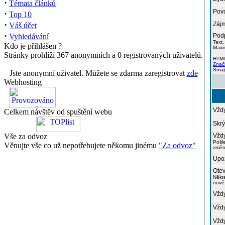
·
Témata článků
Povo
·
Top 10
·
Zájm
Váš účet
·
Vyhledávání
Podp
Text,
Kdo je přihlášen ?
Maxi
Stránky prohlíží 367 anonymních a 0 registrovaných uživatelů.
HTM
Znač
Smaj
Jste anonymní uživatel. Můžete se zdarma zaregistrovat
zde
Webhosting
Vždy
Celkem návštěv od spuštění webu
Skrý
Vše za odvoz
Vždy
Pošl
Věnujte vše co už nepotřebujete někomu jinému
"Za odvoz"
změn
Upoz
Otev
Někt
nově
Vždy
Vždy
Vždy