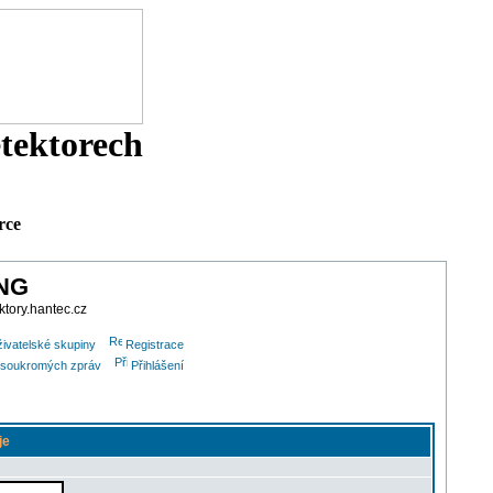
etektorech
rce
ING
ktory.hantec.cz
ivatelské skupiny
Registrace
lu soukromých zpráv
Přihlášení
je