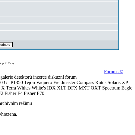
 phpBB Group
Forums ©
alerie detektorů inzerce diskuzní fórum
0 GTP1350 Tejon Vaquero Fieldmaster Compass Rutus Solaris XP
 Terra Whites White's IDX XLT DFX MXT QXT Spectrum Eagle
2 Fisher F4 Fisher F70
archivním režimu
yhrazena.