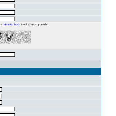
jte
administrátora
, který vám rád pomůže.