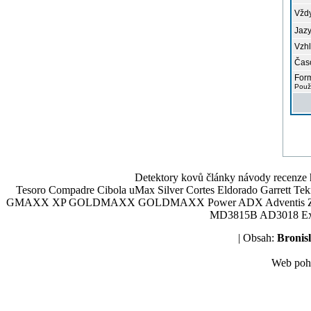
Vždy
Jazy
Vzhl
Čas
Form
Použ
Detektory kovů články návody recenze h
Tesoro Compadre Cibola uMax Silver Cortes Eldorado Garrett 
GMAXX XP GOLDMAXX GOLDMAXX Power ADX Adventis Zetex JOK
MD3815B AD3018 Explor
| Obsah:
Broni
Web poh