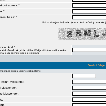
ilová adresa: *
o: *
rzení hesla: *
Pokud si nejste jistý nebo je tento kód nečitelný, kontaktu
ovací kód: *
e kód přesně tak, jak ho vidíte. Kód je citlivý na malá a velká
na, nula poznáte podle přeškrtnutí.
Osobní údaje
informace budou veřejně zobrazitelné
Instant Messenger:
 Messenger:
oo Messenger:
W:
iště: