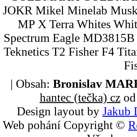
JOKR Mikel Minelab Muske
MP X Terra Whites Wh
Spectrum Eagle MD3815B 
Teknetics T2 Fisher F4 Tit
Fi
| Obsah:
Bronislav MA
hantec (tečka) cz
od 
Design layout by
Jakub 
Web pohání Copyright ©
R