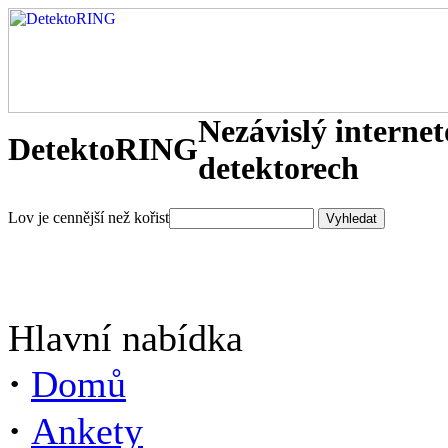
Nezávislý interne
DetektoRING
detektorech
Lov je cennější než kořist
Hlavní nabídka
·
Domů
·
Ankety