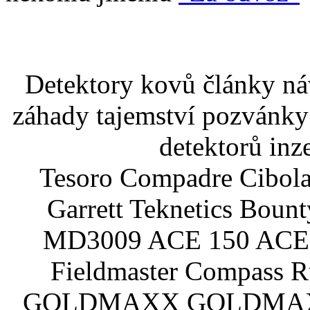
Detektory kovů články náv
záhady tajemství pozvánky
detektorů inz
Tesoro Compadre Cibola
Garrett Teknetics Boun
MD3009 ACE 150 ACE 
Fieldmaster Compass 
GOLDMAXX GOLDMAXX P