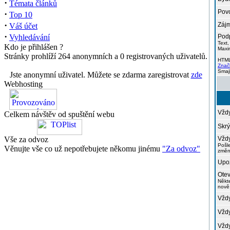
·
Témata článků
Povo
·
Top 10
·
Zájm
Váš účet
·
Vyhledávání
Podp
Text,
Kdo je přihlášen ?
Maxi
Stránky prohlíží 264 anonymních a 0 registrovaných uživatelů.
HTM
Znač
Smaj
Jste anonymní uživatel. Můžete se zdarma zaregistrovat
zde
Webhosting
Vždy
Celkem návštěv od spuštění webu
Skrý
Vše za odvoz
Vždy
Pošl
Věnujte vše co už nepotřebujete někomu jinému
"Za odvoz"
změn
Upoz
Otev
Někt
nově
Vždy
Vždy
Vždy