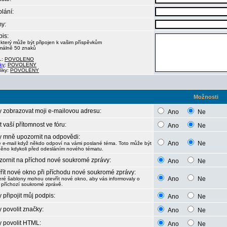
lání:
y:
is:
 který může být připojen k vašim příspěvkům
málně 50 znaků
L:
POVOLENO
ky
:
POVOLENY
líky:
POVOLENY
Možnosti
 zobrazovat moji e-mailovou adresu:
Ano
Ne
t vaší přítomnost ve fóru:
Ano
Ne
 mně upozornit na odpovědi:
Ano
Ne
e e-mail když někdo odpoví na vámi poslané téma. Toto může být
ěno kdykoli před odesláním nového tématu.
ornit na příchod nové soukromé zprávy:
Ano
Ne
řít nové okno při příchodu nové soukromé zprávy:
Ano
Ne
eré šablony mohou otevřít nové okno, aby vás informovaly o
 příchozí soukromé zprávě.
 připojit můj podpis:
Ano
Ne
 povolit značky:
Ano
Ne
 povolit HTML:
Ano
Ne