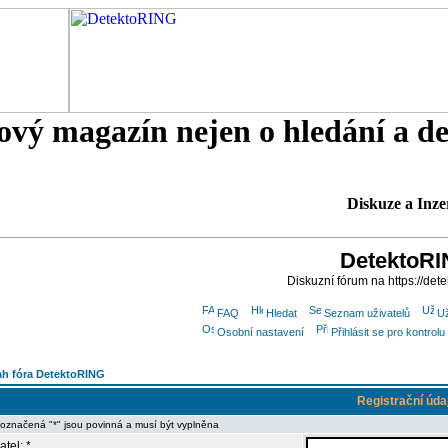
tový magazín nejen o hledání a d
Diskuze a Inze
DetektoR
Diskuzní fórum na https://dete
FAQ
Hledat
Seznam uživatelů
Už
Osobní nastavení
Přihlásit se pro kontro
h fóra DetektoRING
Registrační úda
 označená "*" jsou povinná a musí být vyplněna
atel: *