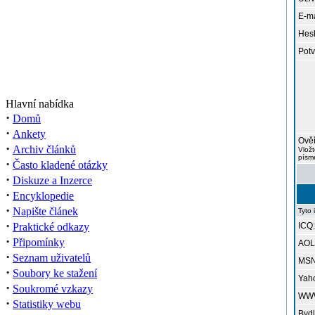
E-ma
Hesl
Potv
Hlavní nabídka
·
Domů
·
Ankety
Ověř
·
Archiv článků
Vložt
písme
·
Často kladené otázky
·
Diskuze a Inzerce
·
Encyklopedie
·
Napište článek
Tyto 
·
Praktické odkazy
ICQ:
·
Připomínky
AOL 
·
Seznam uživatelů
MSN
·
Soubory ke stažení
Yah
·
Soukromé vzkazy
WW
·
Statistiky webu
Bydl