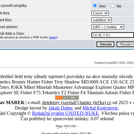
 povolit smajlíky:
Ano
Ne
k fóra:
ed fóra:
ové pásmo:
át data a času:
itá syntaxe je shodná s PHP funkcí
date()
Powered by
phpBB
© 2001, 2005
ledání field testy záhady tajemství pozvánky na akce manuály návody g
Teknetics Bounty Hunter Fisher Troy Shadow MD3009 ACE 150 ACE 25
R Mikel Minelab Musketeer Advantage Explorer Quatro MP X
er SE Fisher F75 Teknetics T2 Fisher F4 Titanium Adonis Fisher F
slav MAREK
|
e-mail
:
detektory (zavináč) hantec (tečka) cz
od 2025 v 
Design layout by
Jakub Dubec
and
Michal Krajcirovic
.
ání Copyright ©
Redakční systém UNITED-NUKE
. Všechna práva v
Čas potřebný ke zpracování stránky: 0.07 sekund
Poznejte další produkty Magic SEO URL