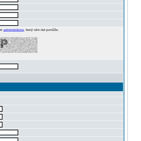
jte
administrátora
, který vám rád pomůže.