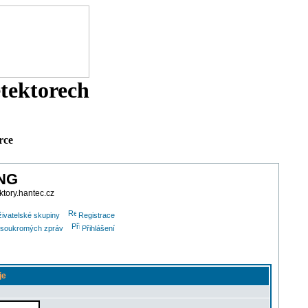
etektorech
rce
ING
ktory.hantec.cz
ivatelské skupiny
Registrace
lu soukromých zpráv
Přihlášení
je