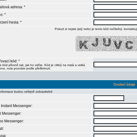
ilová adresa: *
o: *
rzení hesla: *
Pokud si nejste jistý nebo je tento kód nečitelný, kontaktu
ovací kód: *
e kód přesně tak, jak ho vidíte. Kód je citlivý na malá a velká
na, nula poznáte podle přeškrtnutí.
Osobní údaje
informace budou veřejně zobrazitelné
Instant Messenger:
 Messenger:
oo Messenger:
W:
iště: