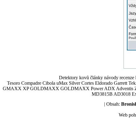
Vždy
Jazy
Vzhl
Čas
Form
Použ
Detektory kovů články návody recenze h
Tesoro Compadre Cibola uMax Silver Cortes Eldorado Garrett 
GMAXX XP GOLDMAXX GOLDMAXX Power ADX Adventis Zetex JOK
MD3815B AD3018 Explor
| Obsah:
Broni
Web poh