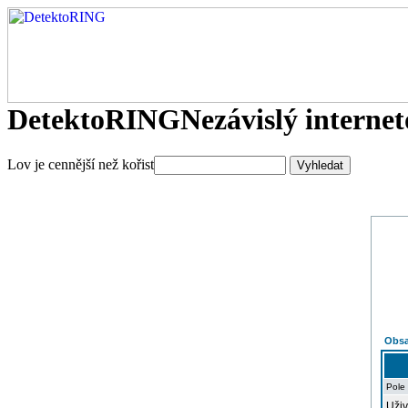
DetektoRING
Nezávislý interne
Lov je cennější než kořist
Obsa
Pole
Uživ