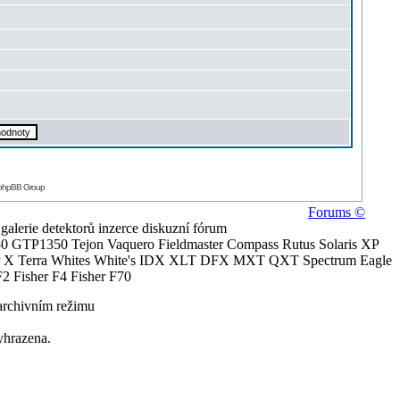
 phpBB Group
Forums ©
alerie detektorů inzerce diskuzní fórum
0 GTP1350 Tejon Vaquero Fieldmaster Compass Rutus Solaris XP
 Terra Whites White's IDX XLT DFX MXT QXT Spectrum Eagle
2 Fisher F4 Fisher F70
archivním režimu
yhrazena.