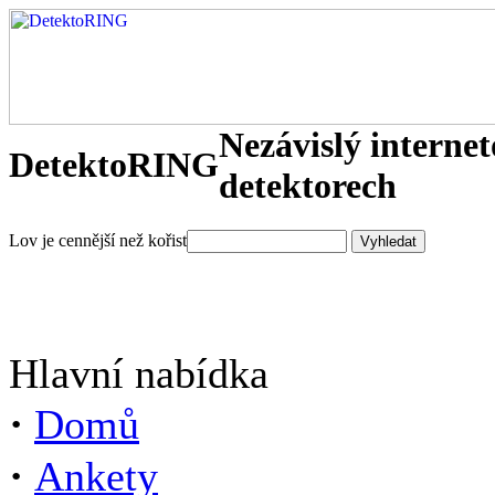
Nezávislý interne
DetektoRING
detektorech
Lov je cennější než kořist
Hlavní nabídka
·
Domů
·
Ankety