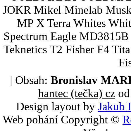
JOKR Mikel Minelab Muske
MP X Terra Whites Wh
Spectrum Eagle MD3815B 
Teknetics T2 Fisher F4 Tit
Fi
| Obsah:
Bronislav MA
hantec (tečka) cz
od 
Design layout by
Jakub 
Web pohání Copyright ©
R