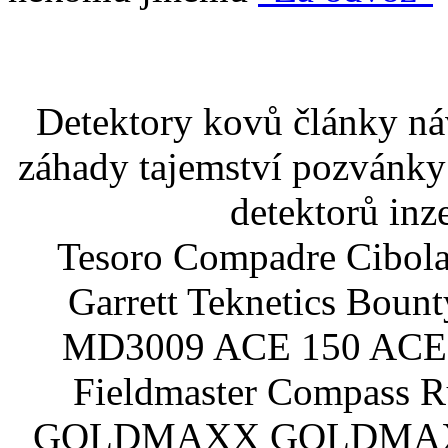
Detektory kovů články náv
záhady tajemství pozvánky
detektorů inz
Tesoro Compadre Cibola
Garrett Teknetics Boun
MD3009 ACE 150 ACE 
Fieldmaster Compass 
GOLDMAXX GOLDMAXX P