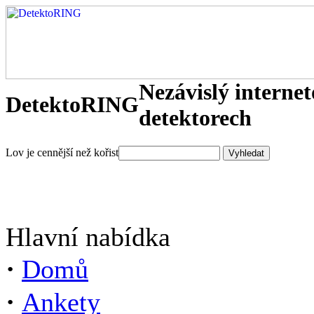
Nezávislý interne
DetektoRING
detektorech
Lov je cennější než kořist
Hlavní nabídka
·
Domů
·
Ankety