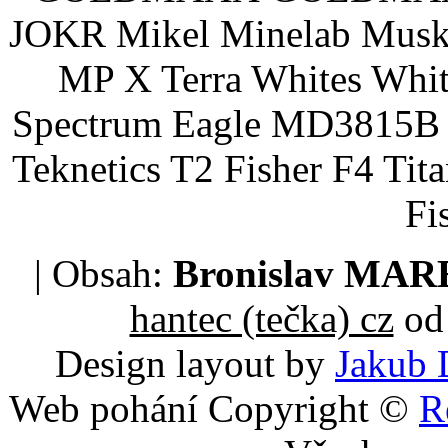
JOKR Mikel Minelab Muske
MP X Terra Whites Wh
Spectrum Eagle MD3815B 
Teknetics T2 Fisher F4 Tit
Fi
| Obsah:
Bronislav MA
hantec (tečka) cz
od 
Design layout by
Jakub 
Web pohání Copyright ©
R