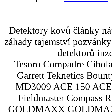
Detektory kovů články náv
záhady tajemství pozvánky
detektorů inz
Tesoro Compadre Cibola
Garrett Teknetics Boun
MD3009 ACE 150 ACE 
Fieldmaster Compass 
GOLDMAXX GOLDMAXX P