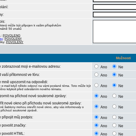
lání:
y:
is:
 který může být připojen k vašim příspěvkům
málně 50 znaků
L:
POVOLENO
ky
:
POVOLENY
líky:
POVOLENY
Možnosti
 zobrazovat moji e-mailovou adresu:
Ano
Ne
t vaší přítomnost ve fóru:
Ano
Ne
 mně upozornit na odpovědi:
Ano
Ne
e e-mail když někdo odpoví na vámi poslané téma. Toto může být
ěno kdykoli před odesláním nového tématu.
ornit na příchod nové soukromé zprávy:
Ano
Ne
řít nové okno při příchodu nové soukromé zprávy:
Ano
Ne
eré šablony mohou otevřít nové okno, aby vás informovaly o
 příchozí soukromé zprávě.
 připojit můj podpis:
Ano
Ne
 povolit značky:
Ano
Ne
 povolit HTML:
Ano
Ne