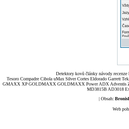
Vždy
Jazy
Vzhl
Čas
Form
Použ
Detektory kovů články návody recenze h
Tesoro Compadre Cibola uMax Silver Cortes Eldorado Garrett 
GMAXX XP GOLDMAXX GOLDMAXX Power ADX Adventis Zetex JOK
MD3815B AD3018 Explor
| Obsah:
Broni
Web poh