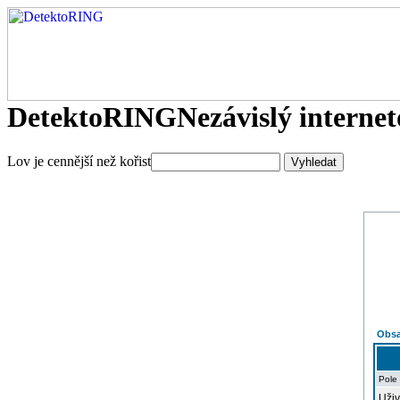
DetektoRING
Nezávislý interne
Lov je cennější než kořist
Obsa
Pole
Uživ