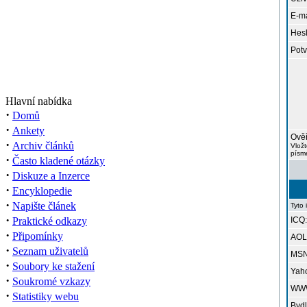
E-ma
Hesl
Potv
Hlavní nabídka
·
Domů
·
Ankety
Ověř
·
Archiv článků
Vložt
písme
·
Často kladené otázky
·
Diskuze a Inzerce
·
Encyklopedie
·
Napište článek
Tyto 
·
Praktické odkazy
ICQ:
·
Připomínky
AOL 
·
Seznam uživatelů
MSN
·
Soubory ke stažení
Yah
·
Soukromé vzkazy
WW
·
Statistiky webu
Bydl