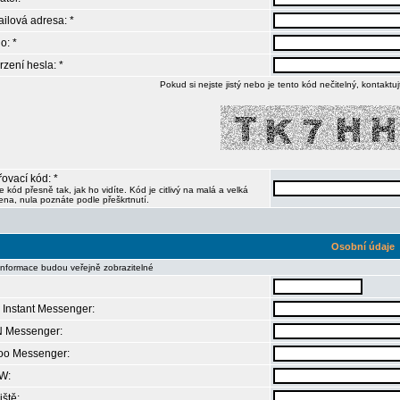
ilová adresa: *
o: *
rzení hesla: *
Pokud si nejste jistý nebo je tento kód nečitelný, kontaktu
ovací kód: *
e kód přesně tak, jak ho vidíte. Kód je citlivý na malá a velká
na, nula poznáte podle přeškrtnutí.
Osobní údaje
informace budou veřejně zobrazitelné
Instant Messenger:
 Messenger:
oo Messenger:
W:
iště: