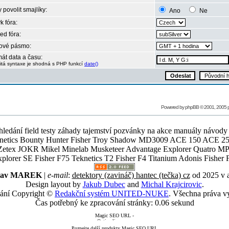
 povolit smajlíky:
Ano
Ne
k fóra:
ed fóra:
ové pásmo:
át data a času:
itá syntaxe je shodná s PHP funkcí
date()
Powered by
phpBB
© 2001, 2005
ledání field testy záhady tajemství pozvánky na akce manuály návody g
Teknetics Bounty Hunter Fisher Troy Shadow MD3009 ACE 150 ACE 25
R Mikel Minelab Musketeer Advantage Explorer Quatro MP X
er SE Fisher F75 Teknetics T2 Fisher F4 Titanium Adonis Fisher F
slav MAREK
|
e-mail
:
detektory (zavináč) hantec (tečka) cz
od 2025 v 
Design layout by
Jakub Dubec
and
Michal Krajcirovic
.
ání Copyright ©
Redakční systém UNITED-NUKE
. Všechna práva v
Čas potřebný ke zpracování stránky: 0.06 sekund
Poznejte další produkty Magic SEO URL