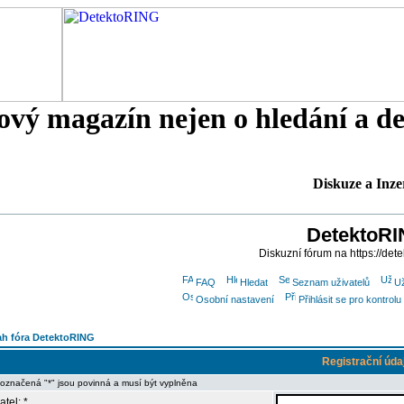
tový magazín nejen o hledání a d
Diskuze a Inze
DetektoR
Diskuzní fórum na https://dete
FAQ
Hledat
Seznam uživatelů
Už
Osobní nastavení
Přihlásit se pro kontro
h fóra DetektoRING
Registrační úda
 označená "*" jsou povinná a musí být vyplněna
atel: *