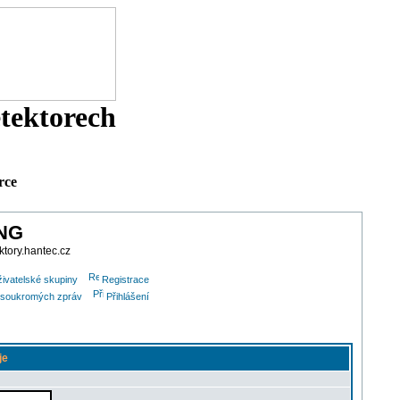
etektorech
rce
ING
ktory.hantec.cz
ivatelské skupiny
Registrace
lu soukromých zpráv
Přihlášení
je