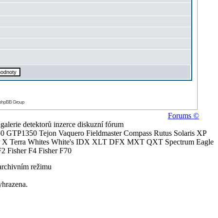
 phpBB Group
Forums ©
alerie detektorů inzerce diskuzní fórum
0 GTP1350 Tejon Vaquero Fieldmaster Compass Rutus Solaris XP
 Terra Whites White's IDX XLT DFX MXT QXT Spectrum Eagle
2 Fisher F4 Fisher F70
archivním režimu
yhrazena.