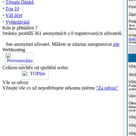
·
Témata článků
Povo
·
Top 10
·
Zájm
Váš účet
·
Vyhledávání
Podp
Text,
Kdo je přihlášen ?
Maxi
Stránky prohlíží 361 anonymních a 0 registrovaných uživatelů.
HTM
Znač
Smaj
Jste anonymní uživatel. Můžete se zdarma zaregistrovat
zde
Webhosting
Vždy
Celkem návštěv od spuštění webu
Skrý
Vše za odvoz
Vždy
Pošl
Věnujte vše co už nepotřebujete někomu jinému
"Za odvoz"
změn
Upoz
Otev
Někt
nově
Vždy
Vždy
Vždy