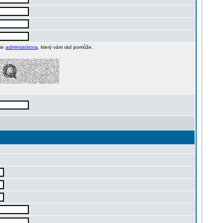
jte
administrátora
, který vám rád pomůže.