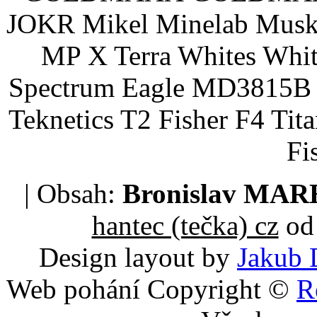
JOKR Mikel Minelab Muske
MP X Terra Whites Wh
Spectrum Eagle MD3815B 
Teknetics T2 Fisher F4 Tit
Fi
| Obsah:
Bronislav MA
hantec (tečka) cz
od 
Design layout by
Jakub 
Web pohání Copyright ©
R