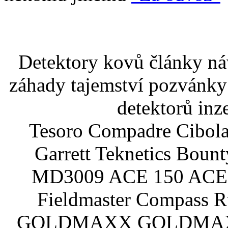
Detektory kovů články náv
záhady tajemství pozvánky
detektorů inz
Tesoro Compadre Cibola
Garrett Teknetics Boun
MD3009 ACE 150 ACE 
Fieldmaster Compass 
GOLDMAXX GOLDMAXX P