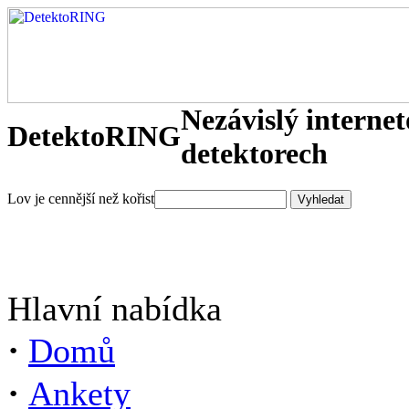
Nezávislý interne
DetektoRING
detektorech
Lov je cennější než kořist
Hlavní nabídka
·
Domů
·
Ankety