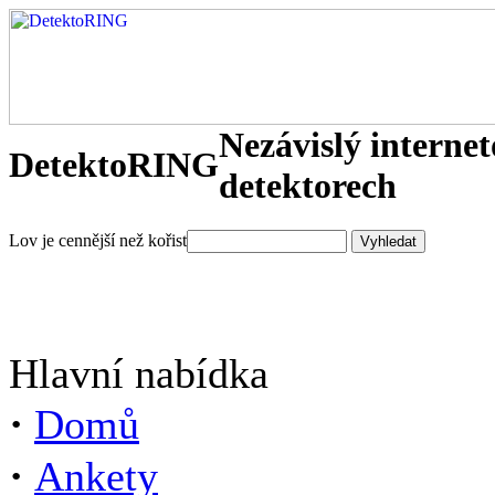
Nezávislý interne
DetektoRING
detektorech
Lov je cennější než kořist
Hlavní nabídka
·
Domů
·
Ankety