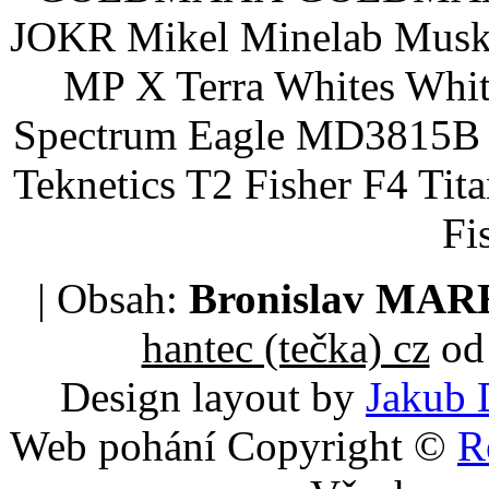
JOKR Mikel Minelab Muske
MP X Terra Whites Wh
Spectrum Eagle MD3815B 
Teknetics T2 Fisher F4 Tit
Fi
| Obsah:
Bronislav MA
hantec (tečka) cz
od 
Design layout by
Jakub 
Web pohání Copyright ©
R