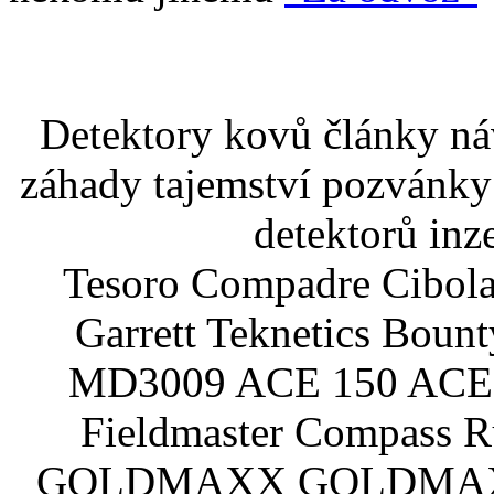
Detektory kovů články náv
záhady tajemství pozvánky
detektorů inz
Tesoro Compadre Cibola
Garrett Teknetics Boun
MD3009 ACE 150 ACE 
Fieldmaster Compass 
GOLDMAXX GOLDMAXX P