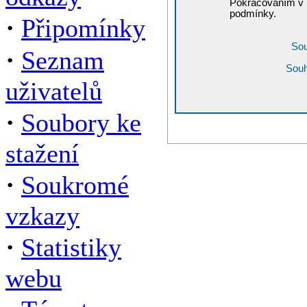
Pokračováním v r
podmínky.
·
Připomínky
Sou
·
Seznam
Souh
uživatelů
·
Soubory ke
stažení
·
Soukromé
vzkazy
·
Statistiky
webu