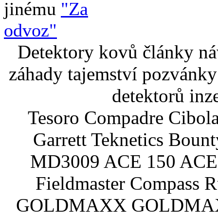
jinému
"Za
odvoz"
Detektory kovů články náv
záhady tajemství pozvánky
detektorů inz
Tesoro Compadre Cibola
Garrett Teknetics Boun
MD3009 ACE 150 ACE 
Fieldmaster Compass 
GOLDMAXX GOLDMAXX P