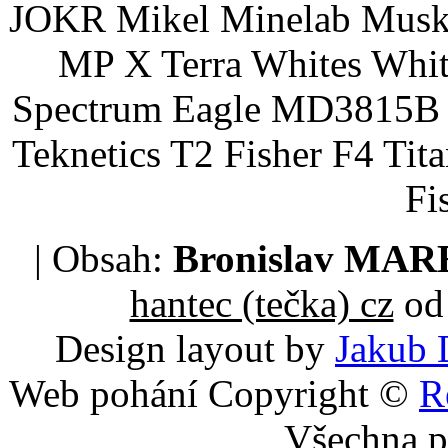
JOKR Mikel Minelab Muske
MP X Terra Whites Wh
Spectrum Eagle MD3815B 
Teknetics T2 Fisher F4 Tit
Fi
| Obsah:
Bronislav MA
hantec (tečka) cz
od 
Design layout by
Jakub 
Web pohání Copyright ©
R
Všechna p