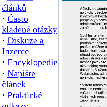
článků
Ačkoliv se admini
jakýkoliv všeobe
·
Často
kontrolovat každ
příspěvky v tomto
administrátorů, m
kladené otázky
za ně nemohou b
Souhlasíte s tím,
·
Diskuze a
nenávistné, zastr
porušovat zákony
posílat, můžete b
Inzerce
bude informován 
případ potřeby v
administrátor a m
·
Encyklopedie
ukončit jakékoliv
uživatel(ka) souh
·
databázi. Vložen
Napište
Webmaster, admin
jakékoliv hacker
článek
Systém tohoto fó
cookies neobsahuj
·
Praktické
vašeho pohodlí př
vložených registr
zapomenete).
odkazy