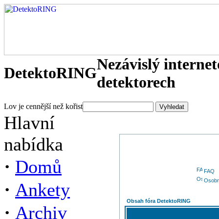
Nezávislý interne
DetektoRING
detektorech
Lov je cennější než kořist
Hlavní
nabídka
·
Domů
FAQ
Osobn
·
Ankety
Obsah fóra DetektoRING
·
Archiv