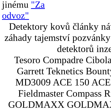
jinému
"Za
odvoz"
Detektory kovů články náv
záhady tajemství pozvánky
detektorů inz
Tesoro Compadre Cibola
Garrett Teknetics Boun
MD3009 ACE 150 ACE 
Fieldmaster Compass 
GOLDMAXX GOLDMAXX P