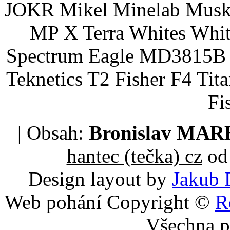
JOKR Mikel Minelab Muske
MP X Terra Whites Wh
Spectrum Eagle MD3815B 
Teknetics T2 Fisher F4 Tit
Fi
| Obsah:
Bronislav MA
hantec (tečka) cz
od 
Design layout by
Jakub 
Web pohání Copyright ©
R
Všechna p