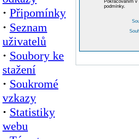
Pokračováním v r
podmínky.
·
Připomínky
Sou
·
Seznam
Souh
uživatelů
·
Soubory ke
stažení
·
Soukromé
vzkazy
·
Statistiky
webu