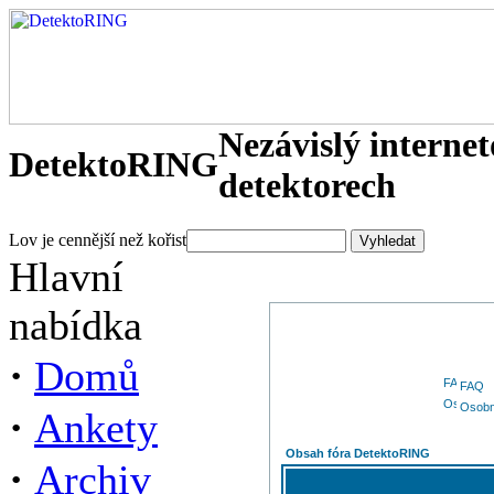
Nezávislý interne
DetektoRING
detektorech
Lov je cennější než kořist
Hlavní
nabídka
·
Domů
FAQ
Osobn
·
Ankety
Obsah fóra DetektoRING
·
Archiv