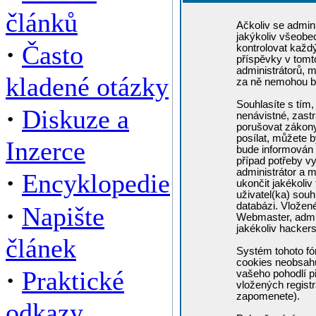
článků
Ačkoliv se admini
jakýkoliv všeobe
·
Často
kontrolovat každ
příspěvky v tomto
administrátorů, m
kladené otázky
za ně nemohou b
Souhlasíte s tím,
·
Diskuze a
nenávistné, zastr
porušovat zákony
posílat, můžete b
Inzerce
bude informován 
případ potřeby v
administrátor a m
·
Encyklopedie
ukončit jakékoliv
uživatel(ka) souh
·
databázi. Vložen
Napište
Webmaster, admin
jakékoliv hacker
článek
Systém tohoto fó
cookies neobsahuj
·
Praktické
vašeho pohodlí př
vložených registr
zapomenete).
odkazy