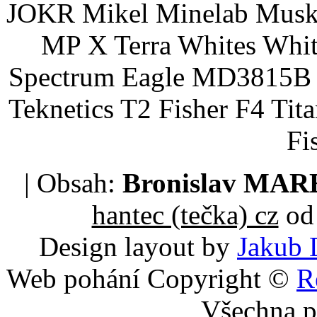
JOKR Mikel Minelab Muske
MP X Terra Whites Wh
Spectrum Eagle MD3815B 
Teknetics T2 Fisher F4 Tit
Fi
| Obsah:
Bronislav MA
hantec (tečka) cz
od 
Design layout by
Jakub 
Web pohání Copyright ©
R
Všechna p