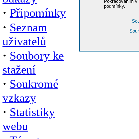
Pokračováním v r
podmínky.
·
Připomínky
Sou
·
Seznam
Souh
uživatelů
·
Soubory ke
stažení
·
Soukromé
vzkazy
·
Statistiky
webu