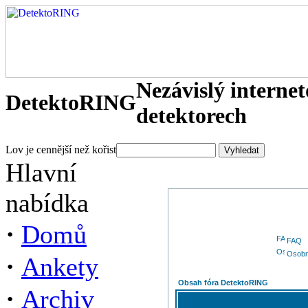
Nezávislý interne
DetektoRING
detektorech
Lov je cennější než kořist
Hlavní
nabídka
·
Domů
FAQ
Osobn
·
Ankety
Obsah fóra DetektoRING
·
Archiv