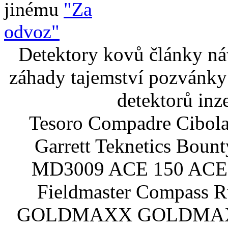
jinému
"Za
odvoz"
Detektory kovů články náv
záhady tajemství pozvánky
detektorů inz
Tesoro Compadre Cibola
Garrett Teknetics Boun
MD3009 ACE 150 ACE 
Fieldmaster Compass 
GOLDMAXX GOLDMAXX P