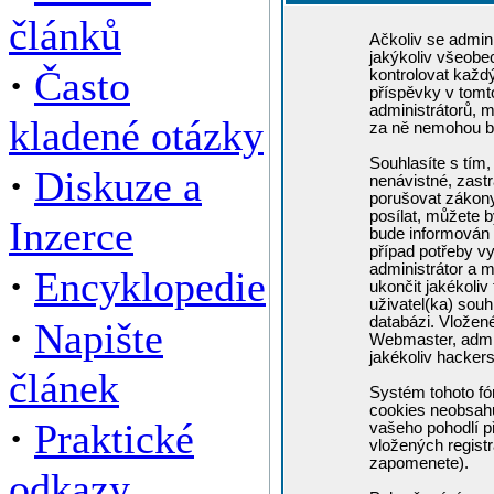
článků
Ačkoliv se admini
jakýkoliv všeobe
·
Často
kontrolovat každ
příspěvky v tomto
administrátorů, m
kladené otázky
za ně nemohou b
Souhlasíte s tím,
·
Diskuze a
nenávistné, zastr
porušovat zákony
posílat, můžete b
Inzerce
bude informován 
případ potřeby v
administrátor a m
·
Encyklopedie
ukončit jakékoliv
uživatel(ka) souh
·
databázi. Vložen
Napište
Webmaster, admin
jakékoliv hacker
článek
Systém tohoto fó
cookies neobsahuj
·
Praktické
vašeho pohodlí př
vložených registr
zapomenete).
odkazy