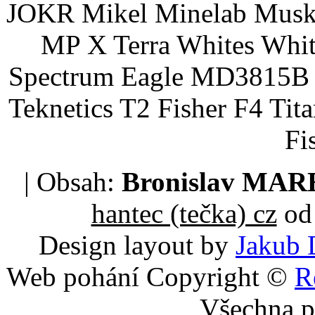
JOKR Mikel Minelab Muske
MP X Terra Whites Wh
Spectrum Eagle MD3815B 
Teknetics T2 Fisher F4 Tit
Fi
| Obsah:
Bronislav MA
hantec (tečka) cz
od 
Design layout by
Jakub 
Web pohání Copyright ©
R
Všechna p