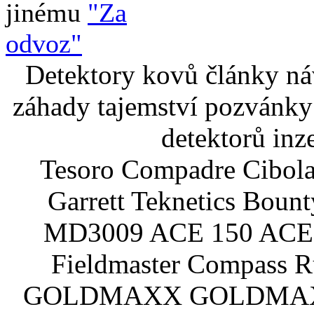
jinému
"Za
odvoz"
Detektory kovů články náv
záhady tajemství pozvánky
detektorů inz
Tesoro Compadre Cibola
Garrett Teknetics Boun
MD3009 ACE 150 ACE 
Fieldmaster Compass 
GOLDMAXX GOLDMAXX P