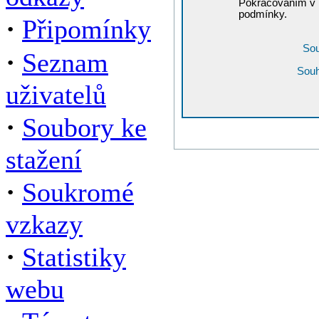
Pokračováním v r
podmínky.
·
Připomínky
Sou
·
Seznam
Souh
uživatelů
·
Soubory ke
stažení
·
Soukromé
vzkazy
·
Statistiky
webu