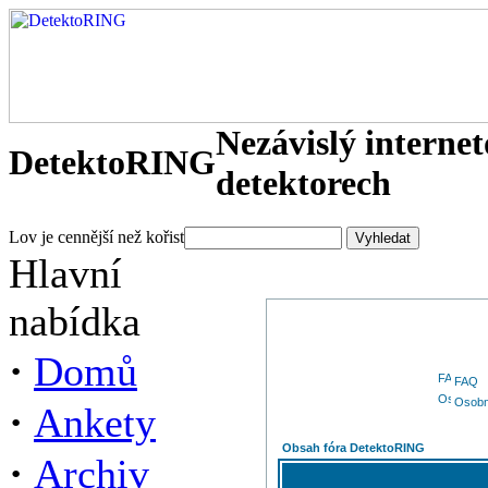
Nezávislý interne
DetektoRING
detektorech
Lov je cennější než kořist
Hlavní
nabídka
·
Domů
FAQ
Osobn
·
Ankety
Obsah fóra DetektoRING
·
Archiv