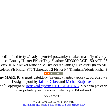
ledání field testy záhady tajemství pozvánky na akce manuály návody g
Teknetics Bounty Hunter Fisher Troy Shadow MD3009 ACE 150 ACE 25
R Mikel Minelab Musketeer Advantage Explorer Quatro MP X
er SE Fisher F75 Teknetics T2 Fisher F4 Titanium Adonis Fisher F
slav MAREK
|
e-mail
:
detektory (zavináč) hantec (tečka) cz
od 2025 v 
Design layout by
Jakub Dubec
and
Michal Krajcirovic
.
ání Copyright ©
Redakční systém UNITED-NUKE
. Všechna práva v
Čas potřebný ke zpracování stránky: 0.04 sekund
Poznejte další produkty Magic SEO URL
osCommerce SEO
|
phpBB SEO
|
phpBB3 SEO
|
ZenCart SEO