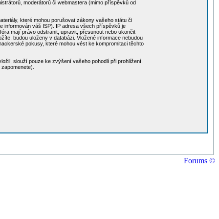
nistrátorů, moderátorů či webmastera (mimo příspěvků od
 materiály, které mohou porušovat zákony vašeho státu či
de informován váš ISP). IP adresa všech příspěvků je
ra mají právo odstranit, upravit, přesunout nebo ukončit
 vložíte, budou uloženy v databázi. Vložené informace nebudou
 hackerské pokusy, které mohou vést ke kompromitaci těchto
ožil, slouží pouze ke zvýšení vašeho pohodlí při prohlížení.
o zapomenete).
Forums ©