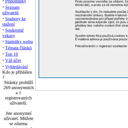
·
Připomínky
Proto prosíme vezměte na vědomí, že 
těchto lidí), a proto za ně nemohou b
·
Seznam
Souhlasíte s tím, že nebudete posílat 
uživatelů
mezinárodní úmluvy. Budete-li takové 
·
Soubory ke
zaznamenávána pro případ potřeby vynu
jakékoliv téma kdykoliv zjistí, že jso
stažení
předány bez vašeho svolení třetí str
·
dat.
Soukromé
vzkazy
Systém tohoto fóra používá cookies k 
E-mailová adresa je používána pouze p
·
Statistiky webu
Pokračováním v registraci souhlasít
·
Témata článků
·
Top 10
·
Váš účet
·
Vyhledávání
Kdo je přihlášen
?
Stránky prohlíží
269 anonymních
a 1
registrovaných
uživatelů.
Jste anonymní
uživatel. Můžete
se zdarma