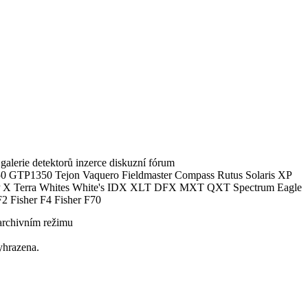
alerie detektorů inzerce diskuzní fórum
0 GTP1350 Tejon Vaquero Fieldmaster Compass Rutus Solaris XP
 Terra Whites White's IDX XLT DFX MXT QXT Spectrum Eagle
2 Fisher F4 Fisher F70
archivním režimu
yhrazena.