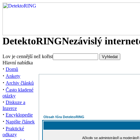
DetektoRING
Nezávislý interne
Lov je cennější než kořist
Hlavní nabídka
·
Domů
·
Ankety
·
Archiv článků
·
Často kladené
otázky
·
Diskuze a
Inzerce
·
Encyklopedie
Obsah fóra DetektoRING
·
Napište článek
·
Praktické
odkazy
Ačkoliv se administrátoři a moderátoři