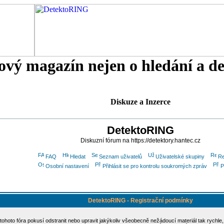
tový magazín nejen o hledání a d
Diskuze a Inzerce
DetektoRING
Diskuzní fórum na https://detektory.hantec.cz
FAQ
Hledat
Seznam uživatelů
Uživatelské skupiny
Re
Osobní nastavení
Přihlásit se pro kontrolu soukromých zpráv
P
DetektoRING - Registrační podmínky
 tohoto fóra pokusí odstranit nebo upravit jakýkoliv všeobecně nežádoucí materiál tak rychle