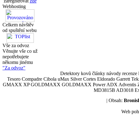
zaregistrovat
zde
Webhosting
Celkem návštěv
od spuštění webu
Vše za odvoz
Věnujte vše co už
nepotřebujete
někomu jinému
"Za odvoz"
Detektory kovů články návody recenze h
Tesoro Compadre Cibola uMax Silver Cortes Eldorado Garrett 
GMAXX XP GOLDMAXX GOLDMAXX Power ADX Adventis Zetex JOK
MD3815B AD3018 Explor
| Obsah:
Broni
Web poh