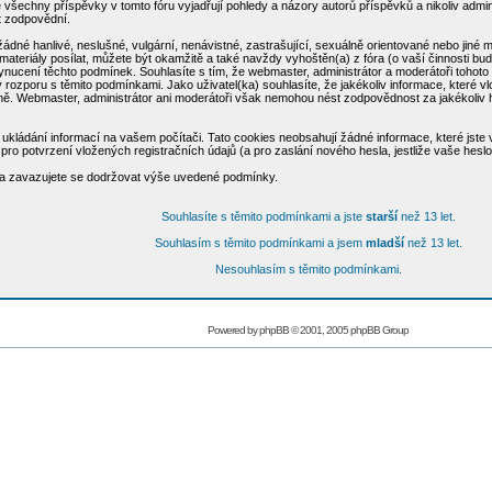
všechny příspěvky v tomto fóru vyjadřují pohledy a názory autorů příspěvků a nikoliv admi
ýt zodpovědní.
žádné hanlivé, neslušné, vulgární, nenávistné, zastrašující, sexuálně orientované nebo jiné
materiály posílat, můžete být okamžitě a také navždy vyhoštěn(a) z fóra (o vaší činnosti bu
cení těchto podmínek. Souhlasíte s tím, že webmaster, administrátor a moderátoři tohoto fó
u v rozporu s těmito podmínkami. Jako uživatel(ka) souhlasíte, že jakékoliv informace, které
aně. Webmaster, administrátor ani moderátoři však nemohou nést zodpovědnost za jakékoliv
ukládání informací na vašem počítači. Tato cookies neobsahují žádné informace, které jste vl
ro potvrzení vložených registračních údajů (a pro zaslání nového hesla, jestliže vaše hesl
e a zavazujete se dodržovat výše uvedené podmínky.
Souhlasíte s těmito podmínkami a jste
starší
než 13 let.
Souhlasím s těmito podmínkami a jsem
mladší
než 13 let.
Nesouhlasím s těmito podmínkami.
Powered by
phpBB
© 2001, 2005 phpBB Group