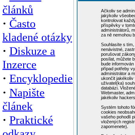
článků
Ačkoliv se admini
jakýkoliv všeobe
·
Často
kontrolovat každ
příspěvky v tomto
administrátorů, m
kladené otázky
za ně nemohou b
Souhlasíte s tím,
·
Diskuze a
nenávistné, zastr
porušovat zákony
posílat, můžete b
Inzerce
bude informován 
případ potřeby v
administrátor a m
·
Encyklopedie
ukončit jakékoliv
uživatel(ka) souh
·
databázi. Vložen
Napište
Webmaster, admin
jakékoliv hacker
článek
Systém tohoto fó
cookies neobsahuj
·
Praktické
vašeho pohodlí př
vložených registr
zapomenete).
odkazy