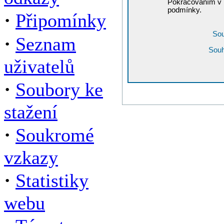
Pokračováním v r
podmínky.
·
Připomínky
Sou
·
Seznam
Souh
uživatelů
·
Soubory ke
stažení
·
Soukromé
vzkazy
·
Statistiky
webu