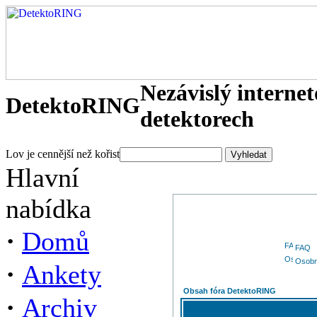
Nezávislý interne
DetektoRING
detektorech
Lov je cennější než kořist
Hlavní
nabídka
·
Domů
FAQ
Osobn
·
Ankety
Obsah fóra DetektoRING
·
Archiv