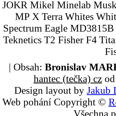
JOKR Mikel Minelab Muske
MP X Terra Whites Wh
Spectrum Eagle MD3815B 
Teknetics T2 Fisher F4 Tit
Fi
| Obsah:
Bronislav MA
hantec (tečka) cz
od 
Design layout by
Jakub 
Web pohání Copyright ©
R
Všechna p