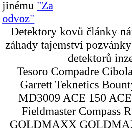
jinému
"Za
odvoz"
Detektory kovů články náv
záhady tajemství pozvánky
detektorů inz
Tesoro Compadre Cibola
Garrett Teknetics Boun
MD3009 ACE 150 ACE 
Fieldmaster Compass 
GOLDMAXX GOLDMAXX P