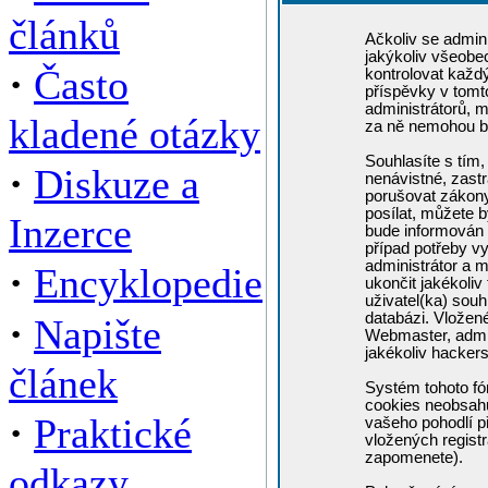
článků
Ačkoliv se admini
jakýkoliv všeobe
·
Často
kontrolovat každ
příspěvky v tomto
administrátorů, m
kladené otázky
za ně nemohou b
Souhlasíte s tím,
·
Diskuze a
nenávistné, zastr
porušovat zákony
posílat, můžete b
Inzerce
bude informován 
případ potřeby v
administrátor a m
·
Encyklopedie
ukončit jakékoliv
uživatel(ka) souh
·
databázi. Vložen
Napište
Webmaster, admin
jakékoliv hacker
článek
Systém tohoto fó
cookies neobsahuj
·
Praktické
vašeho pohodlí př
vložených registr
zapomenete).
odkazy