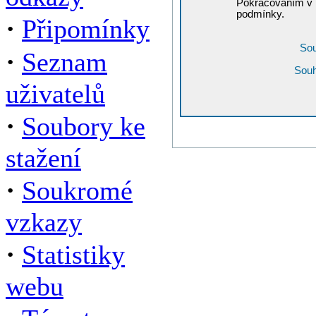
Pokračováním v r
podmínky.
·
Připomínky
Sou
·
Seznam
Souh
uživatelů
·
Soubory ke
stažení
·
Soukromé
vzkazy
·
Statistiky
webu