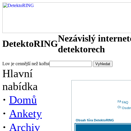
Nezávislý interne
DetektoRING
detektorech
Lov je cennější než kořist
Hlavní
nabídka
·
Domů
FAQ
Osobn
·
Ankety
Obsah fóra DetektoRING
·
Archiv