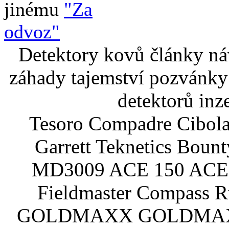
jinému
"Za
odvoz"
Detektory kovů články náv
záhady tajemství pozvánky
detektorů inz
Tesoro Compadre Cibola
Garrett Teknetics Boun
MD3009 ACE 150 ACE 
Fieldmaster Compass 
GOLDMAXX GOLDMAXX P