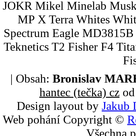
JOKR Mikel Minelab Muske
MP X Terra Whites Wh
Spectrum Eagle MD3815B 
Teknetics T2 Fisher F4 Tit
Fi
| Obsah:
Bronislav MA
hantec (tečka) cz
od 
Design layout by
Jakub 
Web pohání Copyright ©
R
Všechna p