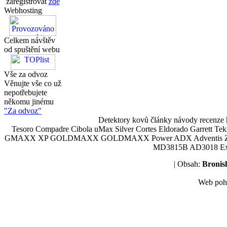
zaregistrovat
zde
Webhosting
Celkem návštěv
od spuštění webu
Vše za odvoz
Věnujte vše co už
nepotřebujete
někomu jinému
"Za odvoz"
Detektory kovů články návody recenze h
Tesoro Compadre Cibola uMax Silver Cortes Eldorado Garrett 
GMAXX XP GOLDMAXX GOLDMAXX Power ADX Adventis Zetex JOK
MD3815B AD3018 Explor
| Obsah:
Broni
Web poh