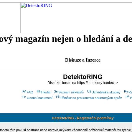
tový magazín nejen o hledání a d
Diskuze a Inzerce
DetektoRING
Diskuzní fórum na https://detektory.hantec.cz
FAQ
Hledat
Seznam uživatelů
Uživatelské skupiny
Re
Osobní nastavení
Přihlásit se pro kontrolu soukromých zpráv
P
DetektoRING - Registrační podmínky
 tohoto fóra pokusí odstranit nebo upravit jakýkoliv všeobecně nežádoucí materiál tak rychle