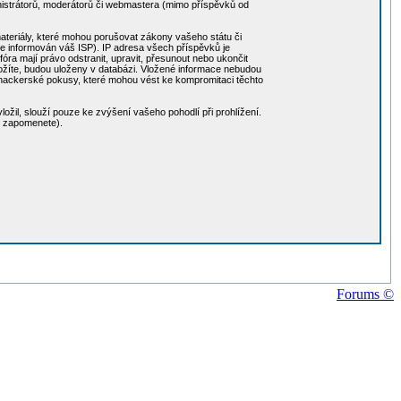
nistrátorů, moderátorů či webmastera (mimo příspěvků od
 materiály, které mohou porušovat zákony vašeho státu či
de informován váš ISP). IP adresa všech příspěvků je
ra mají právo odstranit, upravit, přesunout nebo ukončit
 vložíte, budou uloženy v databázi. Vložené informace nebudou
 hackerské pokusy, které mohou vést ke kompromitaci těchto
ožil, slouží pouze ke zvýšení vašeho pohodlí při prohlížení.
o zapomenete).
Forums ©