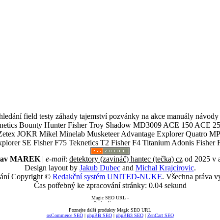
ledání field testy záhady tajemství pozvánky na akce manuály návody g
Teknetics Bounty Hunter Fisher Troy Shadow MD3009 ACE 150 ACE 25
R Mikel Minelab Musketeer Advantage Explorer Quatro MP X
er SE Fisher F75 Teknetics T2 Fisher F4 Titanium Adonis Fisher F
slav MAREK
|
e-mail
:
detektory (zavináč) hantec (tečka) cz
od 2025 v 
Design layout by
Jakub Dubec
and
Michal Krajcirovic
.
ání Copyright ©
Redakční systém UNITED-NUKE
. Všechna práva v
Čas potřebný ke zpracování stránky: 0.04 sekund
Poznejte další produkty Magic SEO URL
osCommerce SEO
|
phpBB SEO
|
phpBB3 SEO
|
ZenCart SEO