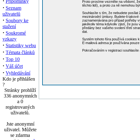
·
Připomínky
Proto prosíme vezměte na vědomí, že 
těchto lidí), a proto za ně nemohou b
·
Seznam
Souhlasíte s tím, že nebudete posílat 
uživatelů
mezinárodní úmluvy. Budete-li takové 
·
Soubory ke
zaznamenávána pro případ potřeby vynu
jakékoliv téma kdykoliv zjistí, že jso
stažení
předány bez vašeho svolení třetí str
·
dat.
Soukromé
vzkazy
Systém tohoto fóra používá cookies k 
E-mailová adresa je používána pouze p
·
Statistiky webu
Pokračováním v registraci souhlasít
·
Témata článků
·
Top 10
·
Váš účet
·
Vyhledávání
Kdo je přihlášen
?
Stránky prohlíží
336 anonymních
a 0
registrovaných
uživatelů.
Jste anonymní
uživatel. Můžete
se zdarma