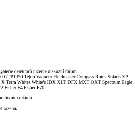
alerie detektorů inzerce diskuzní fórum
0 GTP1350 Tejon Vaquero Fieldmaster Compass Rutus Solaris XP
 Terra Whites White's IDX XLT DFX MXT QXT Spectrum Eagle
2 Fisher F4 Fisher F70
archivním režimu
yhrazena.