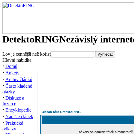
DetektoRING
Nezávislý interne
Lov je cennější než kořist
Hlavní nabídka
·
Domů
·
Ankety
·
Archiv článků
·
Často kladené
otázky
·
Diskuze a
Inzerce
·
Encyklopedie
Obsah fóra DetektoRING
·
Napište článek
·
Praktické
odkazy
Ačkoliv se administrátoři a moderátoři