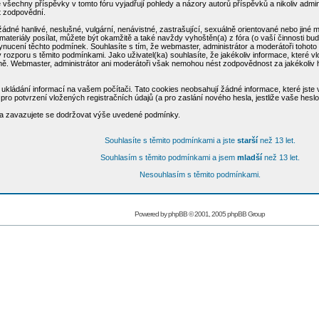
všechny příspěvky v tomto fóru vyjadřují pohledy a názory autorů příspěvků a nikoliv admi
ýt zodpovědní.
žádné hanlivé, neslušné, vulgární, nenávistné, zastrašující, sexuálně orientované nebo jiné
materiály posílat, můžete být okamžitě a také navždy vyhoštěn(a) z fóra (o vaší činnosti bu
cení těchto podmínek. Souhlasíte s tím, že webmaster, administrátor a moderátoři tohoto fó
u v rozporu s těmito podmínkami. Jako uživatel(ka) souhlasíte, že jakékoliv informace, které
aně. Webmaster, administrátor ani moderátoři však nemohou nést zodpovědnost za jakékoliv
ukládání informací na vašem počítači. Tato cookies neobsahují žádné informace, které jste vl
ro potvrzení vložených registračních údajů (a pro zaslání nového hesla, jestliže vaše hesl
e a zavazujete se dodržovat výše uvedené podmínky.
Souhlasíte s těmito podmínkami a jste
starší
než 13 let.
Souhlasím s těmito podmínkami a jsem
mladší
než 13 let.
Nesouhlasím s těmito podmínkami.
Powered by
phpBB
© 2001, 2005 phpBB Group