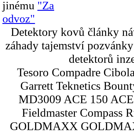
jinému
"Za
odvoz"
Detektory kovů články náv
záhady tajemství pozvánky
detektorů inz
Tesoro Compadre Cibola
Garrett Teknetics Boun
MD3009 ACE 150 ACE 
Fieldmaster Compass 
GOLDMAXX GOLDMAXX P