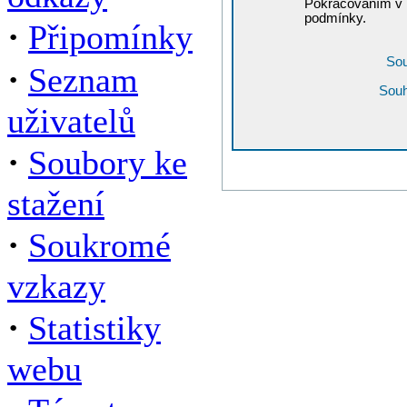
Pokračováním v r
podmínky.
·
Připomínky
Sou
·
Seznam
Souh
uživatelů
·
Soubory ke
stažení
·
Soukromé
vzkazy
·
Statistiky
webu