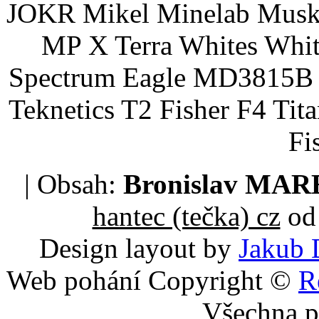
JOKR Mikel Minelab Muske
MP X Terra Whites Wh
Spectrum Eagle MD3815B 
Teknetics T2 Fisher F4 Tit
Fi
| Obsah:
Bronislav MA
hantec (tečka) cz
od 
Design layout by
Jakub 
Web pohání Copyright ©
R
Všechna p