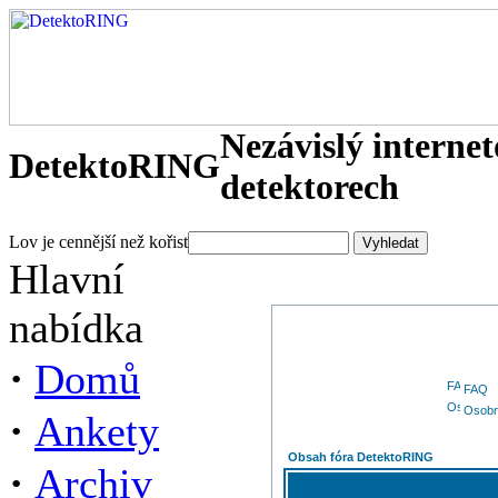
Nezávislý interne
DetektoRING
detektorech
Lov je cennější než kořist
Hlavní
nabídka
·
Domů
FAQ
Osobn
·
Ankety
Obsah fóra DetektoRING
·
Archiv