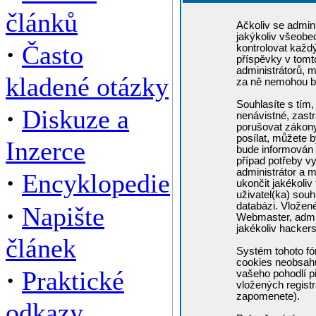
článků
Ačkoliv se admini
jakýkoliv všeobe
·
Často
kontrolovat každ
příspěvky v tomto
administrátorů, m
kladené otázky
za ně nemohou b
Souhlasíte s tím,
·
Diskuze a
nenávistné, zastr
porušovat zákony
posílat, můžete b
Inzerce
bude informován 
případ potřeby v
administrátor a m
·
Encyklopedie
ukončit jakékoliv
uživatel(ka) souh
·
databázi. Vložen
Napište
Webmaster, admin
jakékoliv hacker
článek
Systém tohoto fó
cookies neobsahuj
·
Praktické
vašeho pohodlí př
vložených registr
zapomenete).
odkazy