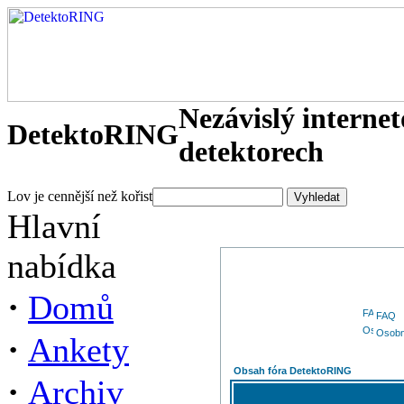
Nezávislý interne
DetektoRING
detektorech
Lov je cennější než kořist
Hlavní
nabídka
·
Domů
FAQ
Osobn
·
Ankety
Obsah fóra DetektoRING
·
Archiv