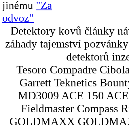
jinému
"Za
odvoz"
Detektory kovů články náv
záhady tajemství pozvánky
detektorů inz
Tesoro Compadre Cibola
Garrett Teknetics Boun
MD3009 ACE 150 ACE 
Fieldmaster Compass 
GOLDMAXX GOLDMAXX P