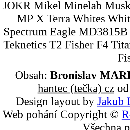
JOKR Mikel Minelab Muske
MP X Terra Whites Wh
Spectrum Eagle MD3815B 
Teknetics T2 Fisher F4 Tit
Fi
| Obsah:
Bronislav MA
hantec (tečka) cz
od 
Design layout by
Jakub 
Web pohání Copyright ©
R
Všechna p