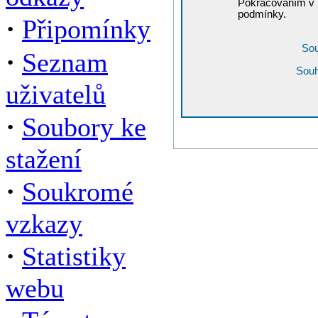
Pokračováním v r
podmínky.
·
Připomínky
Sou
·
Seznam
Souh
uživatelů
·
Soubory ke
stažení
·
Soukromé
vzkazy
·
Statistiky
webu