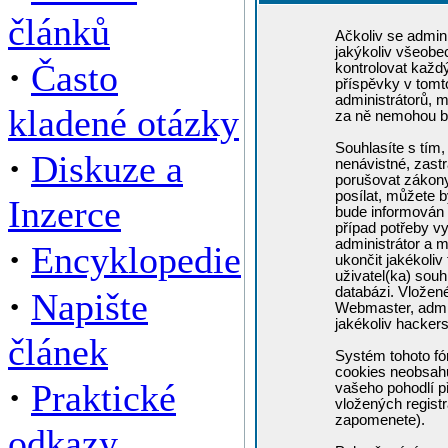
článků
Ačkoliv se admini
jakýkoliv všeobe
·
Často
kontrolovat každ
příspěvky v tomto
administrátorů, m
kladené otázky
za ně nemohou b
Souhlasíte s tím,
·
Diskuze a
nenávistné, zastr
porušovat zákony
posílat, můžete b
Inzerce
bude informován 
případ potřeby v
administrátor a m
·
Encyklopedie
ukončit jakékoliv
uživatel(ka) souh
·
databázi. Vložen
Napište
Webmaster, admin
jakékoliv hacker
článek
Systém tohoto fó
cookies neobsahuj
·
Praktické
vašeho pohodlí př
vložených registr
zapomenete).
odkazy