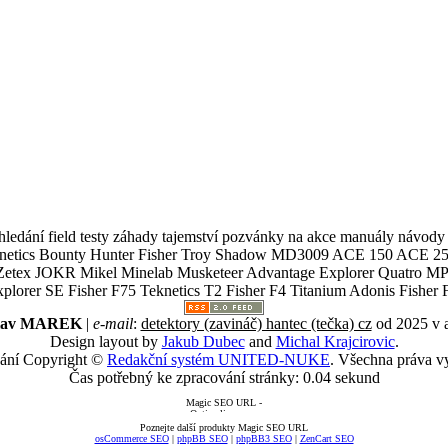
ledání field testy záhady tajemství pozvánky na akce manuály návody g
Teknetics Bounty Hunter Fisher Troy Shadow MD3009 ACE 150 ACE 25
R Mikel Minelab Musketeer Advantage Explorer Quatro MP X
er SE Fisher F75 Teknetics T2 Fisher F4 Titanium Adonis Fisher F
slav MAREK
|
e-mail
:
detektory (zavináč) hantec (tečka) cz
od 2025 v 
Design layout by
Jakub Dubec
and
Michal Krajcirovic
.
ání Copyright ©
Redakční systém UNITED-NUKE
. Všechna práva v
Čas potřebný ke zpracování stránky: 0.04 sekund
Poznejte další produkty Magic SEO URL
osCommerce SEO
|
phpBB SEO
|
phpBB3 SEO
|
ZenCart SEO