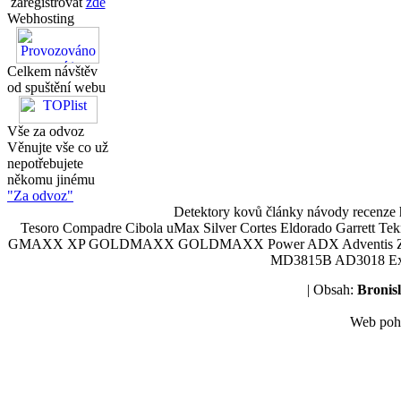
zaregistrovat
zde
Webhosting
Celkem návštěv
od spuštění webu
Vše za odvoz
Věnujte vše co už
nepotřebujete
někomu jinému
"Za odvoz"
Detektory kovů články návody recenze h
Tesoro Compadre Cibola uMax Silver Cortes Eldorado Garrett 
GMAXX XP GOLDMAXX GOLDMAXX Power ADX Adventis Zetex JOK
MD3815B AD3018 Explor
| Obsah:
Broni
Web poh