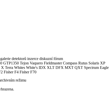
alerie detektorů inzerce diskuzní fórum
0 GTP1350 Tejon Vaquero Fieldmaster Compass Rutus Solaris XP
 Terra Whites White's IDX XLT DFX MXT QXT Spectrum Eagle
2 Fisher F4 Fisher F70
archivním režimu
yhrazena.