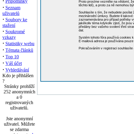
·
Připomínky
Proto prosíme vezměte na vědomí, že 
těchto lidí), a proto za ně nemohou b
·
Seznam
Souhlasíte s tím, že nebudete posílat 
uživatelů
mezinárodní úmluvy. Budete-li takové 
·
Soubory ke
zaznamenávána pro případ potřeby vynu
jakékoliv téma kdykoliv zjistí, že jso
stažení
předány bez vašeho svolení třetí str
·
dat.
Soukromé
vzkazy
Systém tohoto fóra používá cookies k 
E-mailová adresa je používána pouze p
·
Statistiky webu
Pokračováním v registraci souhlasít
·
Témata článků
·
Top 10
·
Váš účet
·
Vyhledávání
Kdo je přihlášen
?
Stránky prohlíží
252 anonymních
a 0
registrovaných
uživatelů.
Jste anonymní
uživatel. Můžete
se zdarma