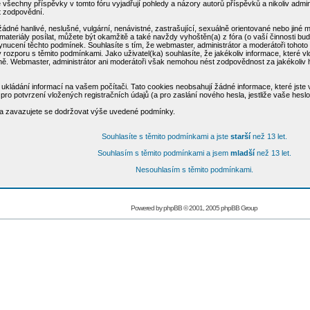
všechny příspěvky v tomto fóru vyjadřují pohledy a názory autorů příspěvků a nikoliv admi
ýt zodpovědní.
žádné hanlivé, neslušné, vulgární, nenávistné, zastrašující, sexuálně orientované nebo jiné
materiály posílat, můžete být okamžitě a také navždy vyhoštěn(a) z fóra (o vaší činnosti bu
cení těchto podmínek. Souhlasíte s tím, že webmaster, administrátor a moderátoři tohoto fó
u v rozporu s těmito podmínkami. Jako uživatel(ka) souhlasíte, že jakékoliv informace, které
aně. Webmaster, administrátor ani moderátoři však nemohou nést zodpovědnost za jakékoliv
ukládání informací na vašem počítači. Tato cookies neobsahují žádné informace, které jste vl
ro potvrzení vložených registračních údajů (a pro zaslání nového hesla, jestliže vaše hesl
e a zavazujete se dodržovat výše uvedené podmínky.
Souhlasíte s těmito podmínkami a jste
starší
než 13 let.
Souhlasím s těmito podmínkami a jsem
mladší
než 13 let.
Nesouhlasím s těmito podmínkami.
Powered by
phpBB
© 2001, 2005 phpBB Group