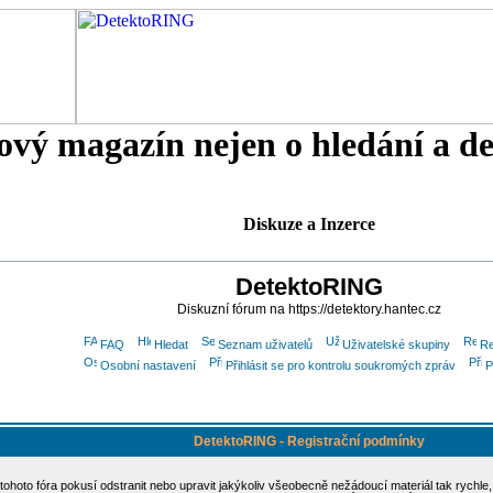
tový magazín nejen o hledání a d
Diskuze a Inzerce
DetektoRING
Diskuzní fórum na https://detektory.hantec.cz
FAQ
Hledat
Seznam uživatelů
Uživatelské skupiny
Re
Osobní nastavení
Přihlásit se pro kontrolu soukromých zpráv
P
DetektoRING - Registrační podmínky
 tohoto fóra pokusí odstranit nebo upravit jakýkoliv všeobecně nežádoucí materiál tak rychle