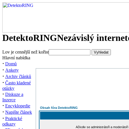
DetektoRING
Nezávislý interne
Lov je cennější než kořist
Hlavní nabídka
·
Domů
·
Ankety
·
Archiv článků
·
Často kladené
otázky
·
Diskuze a
Inzerce
·
Encyklopedie
Obsah fóra DetektoRING
·
Napište článek
·
Praktické
odkazy
Ačkoliv se administrátoři a moderátoři