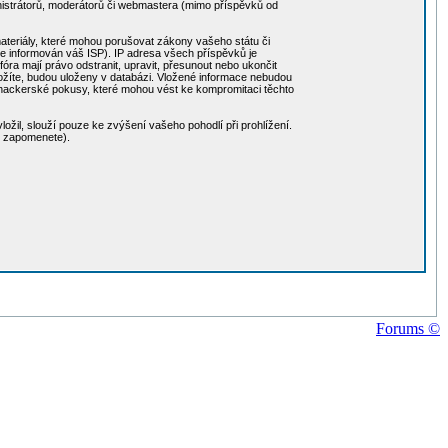
nistrátorů, moderátorů či webmastera (mimo příspěvků od
 materiály, které mohou porušovat zákony vašeho státu či
de informován váš ISP). IP adresa všech příspěvků je
ra mají právo odstranit, upravit, přesunout nebo ukončit
 vložíte, budou uloženy v databázi. Vložené informace nebudou
 hackerské pokusy, které mohou vést ke kompromitaci těchto
ožil, slouží pouze ke zvýšení vašeho pohodlí při prohlížení.
o zapomenete).
Forums ©