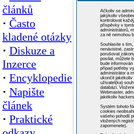
článků
Ačkoliv se admini
jakýkoliv všeobe
·
Často
kontrolovat každ
příspěvky v tomto
administrátorů, m
kladené otázky
za ně nemohou b
Souhlasíte s tím,
·
Diskuze a
nenávistné, zastr
porušovat zákony
posílat, můžete b
Inzerce
bude informován 
případ potřeby v
administrátor a m
·
Encyklopedie
ukončit jakékoliv
uživatel(ka) souh
·
databázi. Vložen
Napište
Webmaster, admin
jakékoliv hacker
článek
Systém tohoto fó
cookies neobsahuj
·
Praktické
vašeho pohodlí př
vložených registr
zapomenete).
odkazy