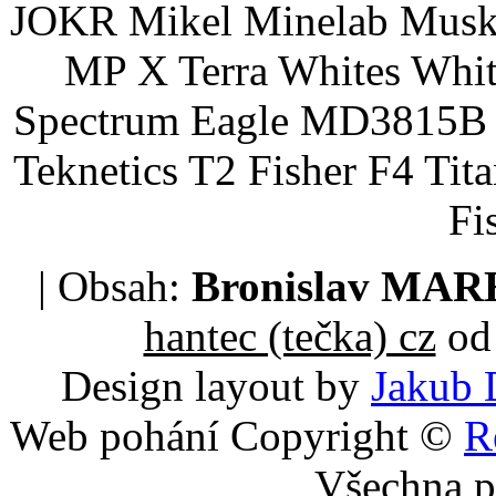
JOKR Mikel Minelab Muske
MP X Terra Whites Wh
Spectrum Eagle MD3815B 
Teknetics T2 Fisher F4 Tit
Fi
| Obsah:
Bronislav MA
hantec (tečka) cz
od 
Design layout by
Jakub 
Web pohání Copyright ©
R
Všechna p