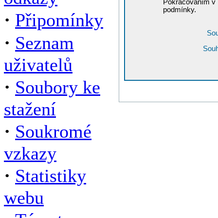
Pokračováním v r
podmínky.
·
Připomínky
Sou
·
Seznam
Souh
uživatelů
·
Soubory ke
stažení
·
Soukromé
vzkazy
·
Statistiky
webu