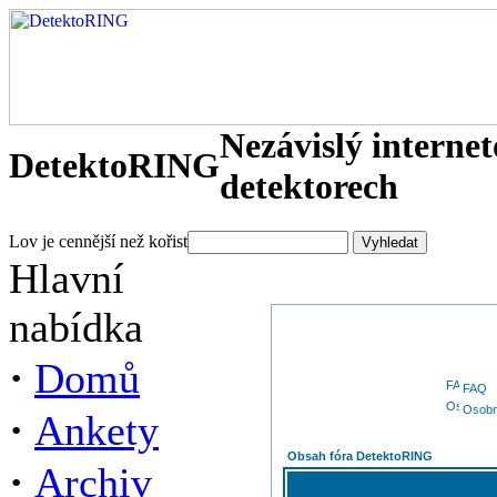
Nezávislý interne
DetektoRING
detektorech
Lov je cennější než kořist
Hlavní
nabídka
·
Domů
FAQ
Osobn
·
Ankety
Obsah fóra DetektoRING
·
Archiv