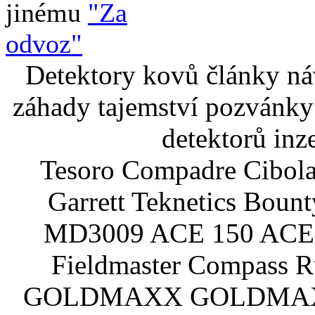
jinému
"Za
odvoz"
Detektory kovů články náv
záhady tajemství pozvánky
detektorů inz
Tesoro Compadre Cibola
Garrett Teknetics Boun
MD3009 ACE 150 ACE 
Fieldmaster Compass 
GOLDMAXX GOLDMAXX P