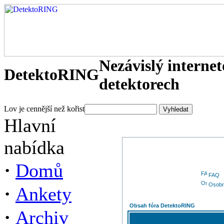
Nezávislý interne
DetektoRING
detektorech
Lov je cennější než kořist
Hlavní
nabídka
·
Domů
FAQ
Osobn
·
Ankety
Obsah fóra DetektoRING
·
Archiv