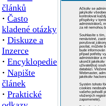
článků
Ačkoliv se admini
jakýkoliv všeobe
·
Často
kontrolovat každ
příspěvky v tomto
administrátorů, m
kladené otázky
za ně nemohou b
Souhlasíte s tím,
·
Diskuze a
nenávistné, zastr
porušovat zákony
posílat, můžete b
Inzerce
bude informován 
případ potřeby v
administrátor a m
·
Encyklopedie
ukončit jakékoliv
uživatel(ka) souh
·
databázi. Vložen
Napište
Webmaster, admin
jakékoliv hacker
článek
Systém tohoto fó
cookies neobsahuj
·
Praktické
vašeho pohodlí př
vložených registr
zapomenete).
odkazy