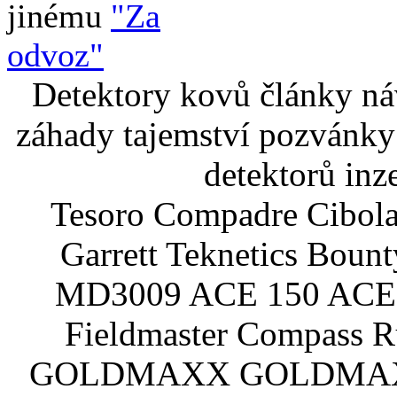
jinému
"Za
odvoz"
Detektory kovů články náv
záhady tajemství pozvánky
detektorů inz
Tesoro Compadre Cibola
Garrett Teknetics Boun
MD3009 ACE 150 ACE 
Fieldmaster Compass 
GOLDMAXX GOLDMAXX P