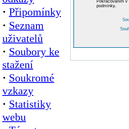
Pokračováním v r
podmínky.
·
Připomínky
Sou
·
Seznam
Souh
uživatelů
·
Soubory ke
stažení
·
Soukromé
vzkazy
·
Statistiky
webu