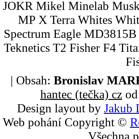
JOKR Mikel Minelab Muske
MP X Terra Whites Wh
Spectrum Eagle MD3815B 
Teknetics T2 Fisher F4 Tit
Fi
| Obsah:
Bronislav MA
hantec (tečka) cz
od 
Design layout by
Jakub 
Web pohání Copyright ©
R
Všechna p