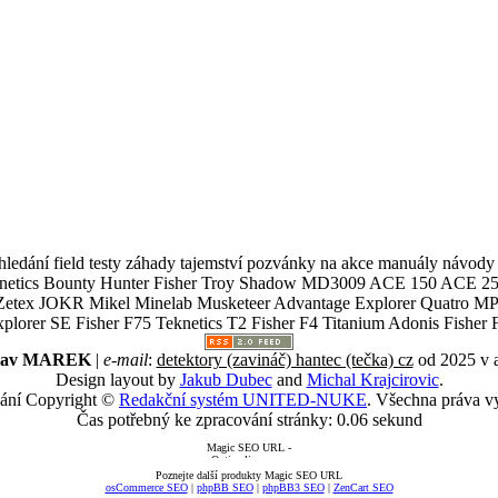
ledání field testy záhady tajemství pozvánky na akce manuály návody g
Teknetics Bounty Hunter Fisher Troy Shadow MD3009 ACE 150 ACE 25
R Mikel Minelab Musketeer Advantage Explorer Quatro MP X
er SE Fisher F75 Teknetics T2 Fisher F4 Titanium Adonis Fisher F
slav MAREK
|
e-mail
:
detektory (zavináč) hantec (tečka) cz
od 2025 v 
Design layout by
Jakub Dubec
and
Michal Krajcirovic
.
ání Copyright ©
Redakční systém UNITED-NUKE
. Všechna práva v
Čas potřebný ke zpracování stránky: 0.06 sekund
Poznejte další produkty Magic SEO URL
osCommerce SEO
|
phpBB SEO
|
phpBB3 SEO
|
ZenCart SEO