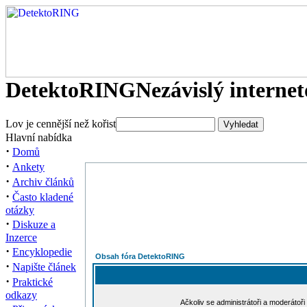
DetektoRING
Nezávislý interne
Lov je cennější než kořist
Hlavní nabídka
·
Domů
·
Ankety
·
Archiv článků
·
Často kladené
otázky
·
Diskuze a
Inzerce
·
Encyklopedie
Obsah fóra DetektoRING
·
Napište článek
·
Praktické
odkazy
Ačkoliv se administrátoři a moderátoři