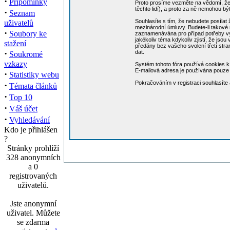
·
Připomínky
Proto prosíme vezměte na vědomí, že 
těchto lidí), a proto za ně nemohou b
·
Seznam
Souhlasíte s tím, že nebudete posílat 
uživatelů
mezinárodní úmluvy. Budete-li takové 
·
Soubory ke
zaznamenávána pro případ potřeby vynu
jakékoliv téma kdykoliv zjistí, že jso
stažení
předány bez vašeho svolení třetí str
·
dat.
Soukromé
vzkazy
Systém tohoto fóra používá cookies k 
E-mailová adresa je používána pouze p
·
Statistiky webu
Pokračováním v registraci souhlasít
·
Témata článků
·
Top 10
·
Váš účet
·
Vyhledávání
Kdo je přihlášen
?
Stránky prohlíží
328 anonymních
a 0
registrovaných
uživatelů.
Jste anonymní
uživatel. Můžete
se zdarma