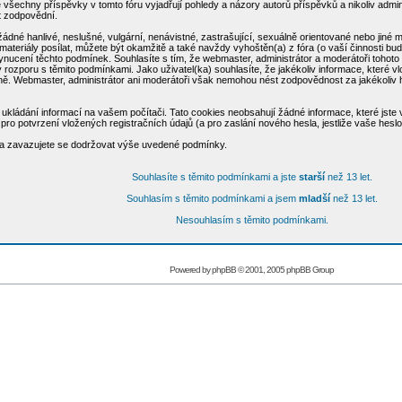
všechny příspěvky v tomto fóru vyjadřují pohledy a názory autorů příspěvků a nikoliv admi
ýt zodpovědní.
žádné hanlivé, neslušné, vulgární, nenávistné, zastrašující, sexuálně orientované nebo jiné
materiály posílat, můžete být okamžitě a také navždy vyhoštěn(a) z fóra (o vaší činnosti bu
cení těchto podmínek. Souhlasíte s tím, že webmaster, administrátor a moderátoři tohoto fó
u v rozporu s těmito podmínkami. Jako uživatel(ka) souhlasíte, že jakékoliv informace, které
aně. Webmaster, administrátor ani moderátoři však nemohou nést zodpovědnost za jakékoliv
ukládání informací na vašem počítači. Tato cookies neobsahují žádné informace, které jste vl
ro potvrzení vložených registračních údajů (a pro zaslání nového hesla, jestliže vaše hesl
e a zavazujete se dodržovat výše uvedené podmínky.
Souhlasíte s těmito podmínkami a jste
starší
než 13 let.
Souhlasím s těmito podmínkami a jsem
mladší
než 13 let.
Nesouhlasím s těmito podmínkami.
Powered by
phpBB
© 2001, 2005 phpBB Group