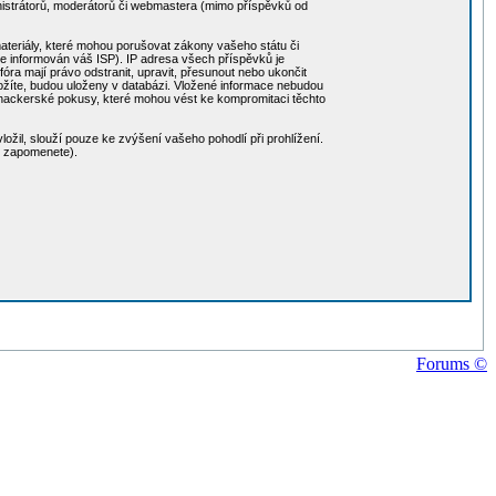
nistrátorů, moderátorů či webmastera (mimo příspěvků od
 materiály, které mohou porušovat zákony vašeho státu či
de informován váš ISP). IP adresa všech příspěvků je
ra mají právo odstranit, upravit, přesunout nebo ukončit
 vložíte, budou uloženy v databázi. Vložené informace nebudou
 hackerské pokusy, které mohou vést ke kompromitaci těchto
ožil, slouží pouze ke zvýšení vašeho pohodlí při prohlížení.
o zapomenete).
Forums ©