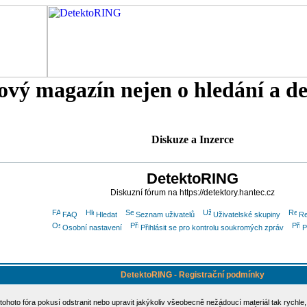
tový magazín nejen o hledání a d
Diskuze a Inzerce
DetektoRING
Diskuzní fórum na https://detektory.hantec.cz
FAQ
Hledat
Seznam uživatelů
Uživatelské skupiny
Re
Osobní nastavení
Přihlásit se pro kontrolu soukromých zpráv
P
DetektoRING - Registrační podmínky
 tohoto fóra pokusí odstranit nebo upravit jakýkoliv všeobecně nežádoucí materiál tak rychle