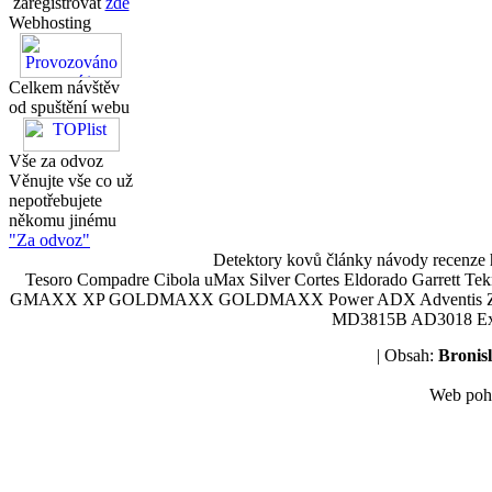
zaregistrovat
zde
Webhosting
Celkem návštěv
od spuštění webu
Vše za odvoz
Věnujte vše co už
nepotřebujete
někomu jinému
"Za odvoz"
Detektory kovů články návody recenze h
Tesoro Compadre Cibola uMax Silver Cortes Eldorado Garrett 
GMAXX XP GOLDMAXX GOLDMAXX Power ADX Adventis Zetex JOK
MD3815B AD3018 Explor
| Obsah:
Broni
Web poh