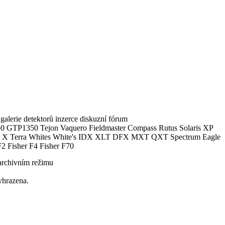
alerie detektorů inzerce diskuzní fórum
0 GTP1350 Tejon Vaquero Fieldmaster Compass Rutus Solaris XP
 Terra Whites White's IDX XLT DFX MXT QXT Spectrum Eagle
2 Fisher F4 Fisher F70
archivním režimu
yhrazena.