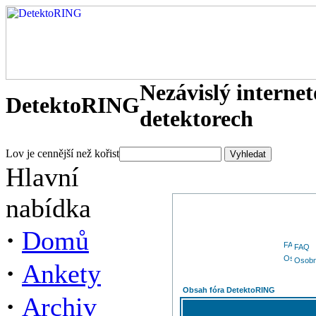
Nezávislý interne
DetektoRING
detektorech
Lov je cennější než kořist
Hlavní
nabídka
·
Domů
FAQ
Osobn
·
Ankety
Obsah fóra DetektoRING
·
Archiv