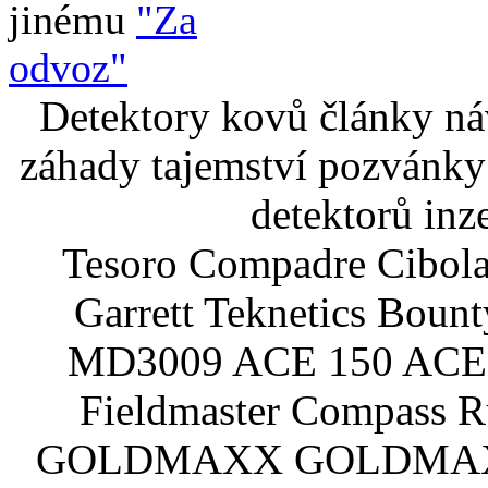
jinému
"Za
odvoz"
Detektory kovů články náv
záhady tajemství pozvánky
detektorů inz
Tesoro Compadre Cibola
Garrett Teknetics Boun
MD3009 ACE 150 ACE 
Fieldmaster Compass 
GOLDMAXX GOLDMAXX P