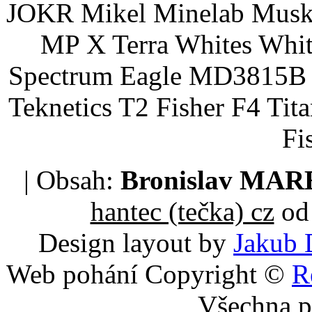
JOKR Mikel Minelab Muske
MP X Terra Whites Wh
Spectrum Eagle MD3815B 
Teknetics T2 Fisher F4 Tit
Fi
| Obsah:
Bronislav MA
hantec (tečka) cz
od 
Design layout by
Jakub 
Web pohání Copyright ©
R
Všechna p