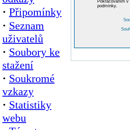
Pokračováním v r
podmínky.
·
Připomínky
Sou
·
Seznam
Souh
uživatelů
·
Soubory ke
stažení
·
Soukromé
vzkazy
·
Statistiky
webu