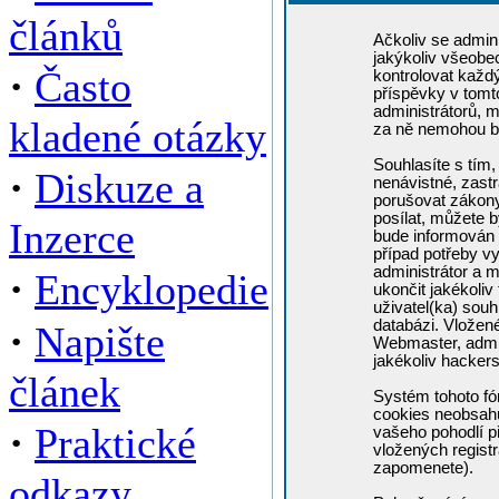
článků
Ačkoliv se admini
jakýkoliv všeobe
·
Často
kontrolovat každ
příspěvky v tomto
administrátorů, m
kladené otázky
za ně nemohou b
Souhlasíte s tím,
·
Diskuze a
nenávistné, zastr
porušovat zákony
posílat, můžete b
Inzerce
bude informován 
případ potřeby v
administrátor a m
·
Encyklopedie
ukončit jakékoliv
uživatel(ka) souh
·
databázi. Vložen
Napište
Webmaster, admin
jakékoliv hacker
článek
Systém tohoto fó
cookies neobsahuj
·
Praktické
vašeho pohodlí př
vložených registr
zapomenete).
odkazy