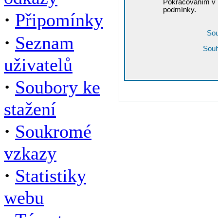
Pokračováním v r
podmínky.
·
Připomínky
Sou
·
Seznam
Souh
uživatelů
·
Soubory ke
stažení
·
Soukromé
vzkazy
·
Statistiky
webu