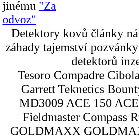
jinému
"Za
odvoz"
Detektory kovů články náv
záhady tajemství pozvánky
detektorů inz
Tesoro Compadre Cibola
Garrett Teknetics Boun
MD3009 ACE 150 ACE 
Fieldmaster Compass 
GOLDMAXX GOLDMAXX P