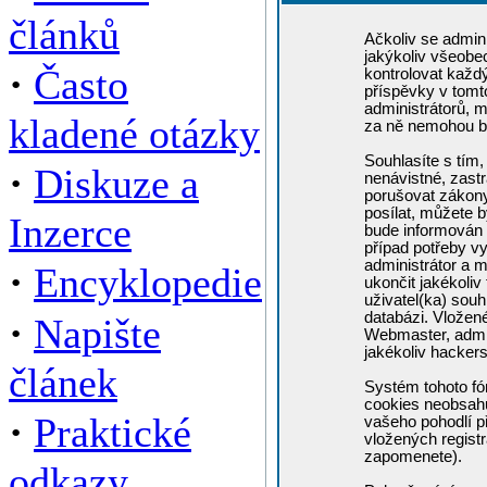
článků
Ačkoliv se admini
jakýkoliv všeobe
·
Často
kontrolovat každ
příspěvky v tomto
administrátorů, m
kladené otázky
za ně nemohou b
Souhlasíte s tím,
·
Diskuze a
nenávistné, zastr
porušovat zákony
posílat, můžete b
Inzerce
bude informován 
případ potřeby v
administrátor a m
·
Encyklopedie
ukončit jakékoliv
uživatel(ka) souh
·
databázi. Vložen
Napište
Webmaster, admin
jakékoliv hacker
článek
Systém tohoto fó
cookies neobsahuj
·
Praktické
vašeho pohodlí př
vložených registr
zapomenete).
odkazy