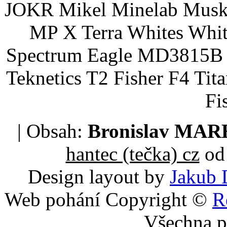
JOKR Mikel Minelab Muske
MP X Terra Whites Wh
Spectrum Eagle MD3815B 
Teknetics T2 Fisher F4 Tit
Fi
| Obsah:
Bronislav MA
hantec (tečka) cz
od 
Design layout by
Jakub 
Web pohání Copyright ©
R
Všechna p