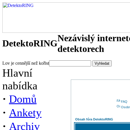
Nezávislý interne
DetektoRING
detektorech
Lov je cennější než kořist
Hlavní
nabídka
·
Domů
FAQ
Osobn
·
Ankety
Obsah fóra DetektoRING
·
Archiv