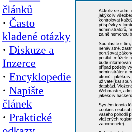
článků
Ačkoliv se admini
jakýkoliv všeobe
·
Často
kontrolovat každ
příspěvky v tomto
administrátorů, m
kladené otázky
za ně nemohou b
Souhlasíte s tím,
·
Diskuze a
nenávistné, zastr
porušovat zákony
posílat, můžete b
Inzerce
bude informován 
případ potřeby v
administrátor a m
·
Encyklopedie
ukončit jakékoliv
uživatel(ka) souh
·
databázi. Vložen
Napište
Webmaster, admin
jakékoliv hacker
článek
Systém tohoto fó
cookies neobsahuj
·
Praktické
vašeho pohodlí př
vložených registr
zapomenete).
odkazy