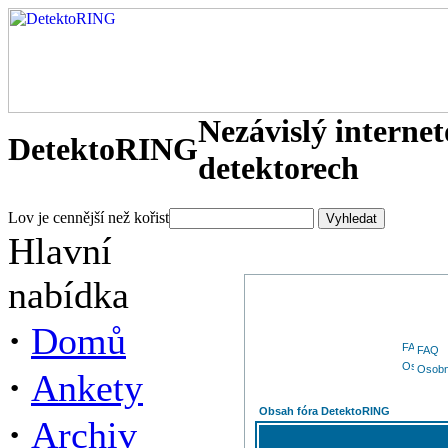
Nezávislý interne
DetektoRING
detektorech
Lov je cennější než kořist
Hlavní
nabídka
·
Domů
FAQ
Osobn
·
Ankety
Obsah fóra DetektoRING
·
Archiv