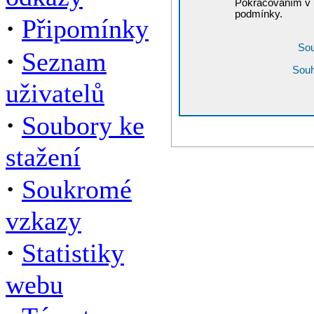
Pokračováním v r
podmínky.
·
Připomínky
Sou
·
Seznam
Souh
uživatelů
·
Soubory ke
stažení
·
Soukromé
vzkazy
·
Statistiky
webu