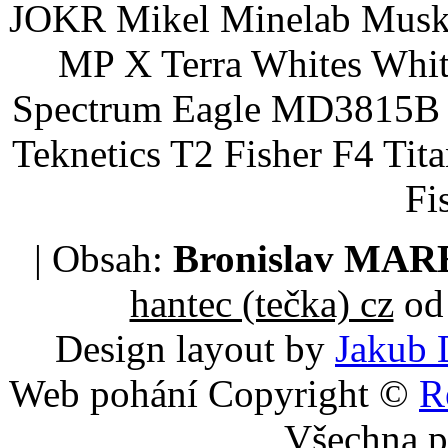
JOKR Mikel Minelab Muske
MP X Terra Whites Wh
Spectrum Eagle MD3815B 
Teknetics T2 Fisher F4 Tit
Fi
| Obsah:
Bronislav MA
hantec (tečka) cz
od 
Design layout by
Jakub 
Web pohání Copyright ©
R
Všechna p