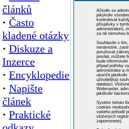
článků
Ačkoliv se admini
jakýkoliv všeobe
·
Často
kontrolovat každ
příspěvky v tomto
administrátorů, m
kladené otázky
za ně nemohou b
Souhlasíte s tím,
·
Diskuze a
nenávistné, zastr
porušovat zákony
posílat, můžete b
Inzerce
bude informován 
případ potřeby v
administrátor a m
·
Encyklopedie
ukončit jakékoliv
uživatel(ka) souh
·
databázi. Vložen
Napište
Webmaster, admin
jakékoliv hacker
článek
Systém tohoto fó
cookies neobsahuj
·
Praktické
vašeho pohodlí př
vložených registr
zapomenete).
odkazy