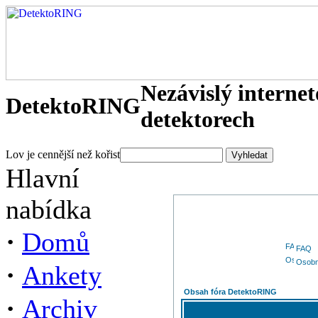
Nezávislý interne
DetektoRING
detektorech
Lov je cennější než kořist
Hlavní
nabídka
·
Domů
FAQ
Osobn
·
Ankety
Obsah fóra DetektoRING
·
Archiv