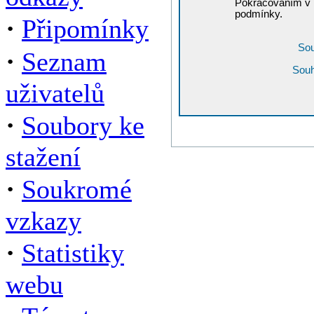
Pokračováním v r
podmínky.
·
Připomínky
Sou
·
Seznam
Souh
uživatelů
·
Soubory ke
stažení
·
Soukromé
vzkazy
·
Statistiky
webu