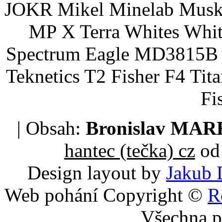
JOKR Mikel Minelab Muske
MP X Terra Whites Wh
Spectrum Eagle MD3815B 
Teknetics T2 Fisher F4 Tit
Fi
| Obsah:
Bronislav MA
hantec (tečka) cz
od 
Design layout by
Jakub 
Web pohání Copyright ©
R
Všechna p