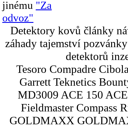
jinému
"Za
odvoz"
Detektory kovů články náv
záhady tajemství pozvánky
detektorů inz
Tesoro Compadre Cibola
Garrett Teknetics Boun
MD3009 ACE 150 ACE 
Fieldmaster Compass 
GOLDMAXX GOLDMAXX P