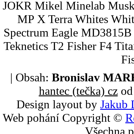
JOKR Mikel Minelab Muske
MP X Terra Whites Wh
Spectrum Eagle MD3815B 
Teknetics T2 Fisher F4 Tit
Fi
| Obsah:
Bronislav MA
hantec (tečka) cz
od 
Design layout by
Jakub 
Web pohání Copyright ©
R
Všechna p