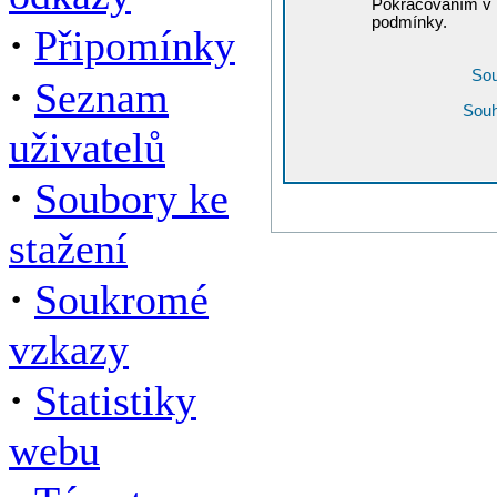
Pokračováním v r
podmínky.
·
Připomínky
Sou
·
Seznam
Souh
uživatelů
·
Soubory ke
stažení
·
Soukromé
vzkazy
·
Statistiky
webu