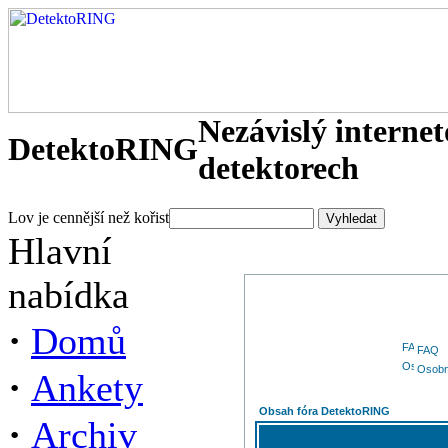
Nezávislý interne
DetektoRING
detektorech
Lov je cennější než kořist
Hlavní
nabídka
·
Domů
FAQ
Osobn
·
Ankety
Obsah fóra DetektoRING
·
Archiv