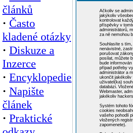
článků
Ačkoliv se admini
jakýkoliv všeobe
·
Často
kontrolovat každ
příspěvky v tomto
administrátorů, m
kladené otázky
za ně nemohou b
Souhlasíte s tím,
·
Diskuze a
nenávistné, zastr
porušovat zákony
posílat, můžete b
Inzerce
bude informován 
případ potřeby v
administrátor a m
·
Encyklopedie
ukončit jakékoliv
uživatel(ka) souh
·
databázi. Vložen
Napište
Webmaster, admin
jakékoliv hacker
článek
Systém tohoto fó
cookies neobsahuj
·
Praktické
vašeho pohodlí př
vložených registr
zapomenete).
odkazy