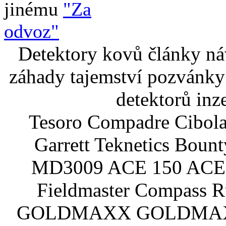
jinému
"Za
odvoz"
Detektory kovů články náv
záhady tajemství pozvánky
detektorů inz
Tesoro Compadre Cibola
Garrett Teknetics Boun
MD3009 ACE 150 ACE 
Fieldmaster Compass 
GOLDMAXX GOLDMAXX P