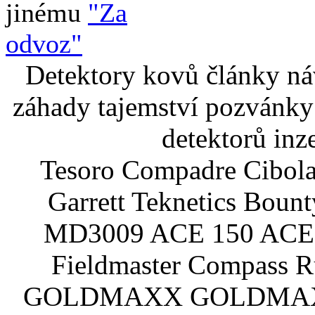
jinému
"Za
odvoz"
Detektory kovů články náv
záhady tajemství pozvánky
detektorů inz
Tesoro Compadre Cibola
Garrett Teknetics Boun
MD3009 ACE 150 ACE 
Fieldmaster Compass 
GOLDMAXX GOLDMAXX P