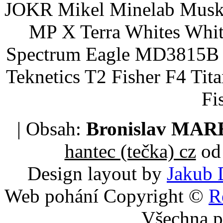
JOKR Mikel Minelab Muske
MP X Terra Whites Wh
Spectrum Eagle MD3815B 
Teknetics T2 Fisher F4 Tit
Fi
| Obsah:
Bronislav MA
hantec (tečka) cz
od 
Design layout by
Jakub 
Web pohání Copyright ©
R
Všechna p