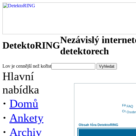
Nezávislý interne
DetektoRING
detektorech
Lov je cennější než kořist
Hlavní
nabídka
·
Domů
FAQ
Osobn
·
Ankety
Obsah fóra DetektoRING
·
Archiv