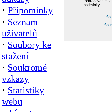
Pokračováním v r
podmínky.
·
Připomínky
Sou
·
Seznam
Souh
uživatelů
·
Soubory ke
stažení
·
Soukromé
vzkazy
·
Statistiky
webu