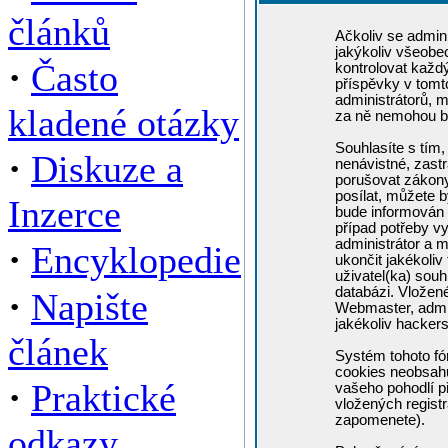
článků
Ačkoliv se admini
jakýkoliv všeobe
·
Často
kontrolovat každ
příspěvky v tomto
administrátorů, m
kladené otázky
za ně nemohou b
Souhlasíte s tím,
·
Diskuze a
nenávistné, zastr
porušovat zákony
posílat, můžete b
Inzerce
bude informován 
případ potřeby v
administrátor a m
·
Encyklopedie
ukončit jakékoliv
uživatel(ka) souh
·
databázi. Vložen
Napište
Webmaster, admin
jakékoliv hacker
článek
Systém tohoto fó
cookies neobsahuj
·
Praktické
vašeho pohodlí př
vložených registr
zapomenete).
odkazy