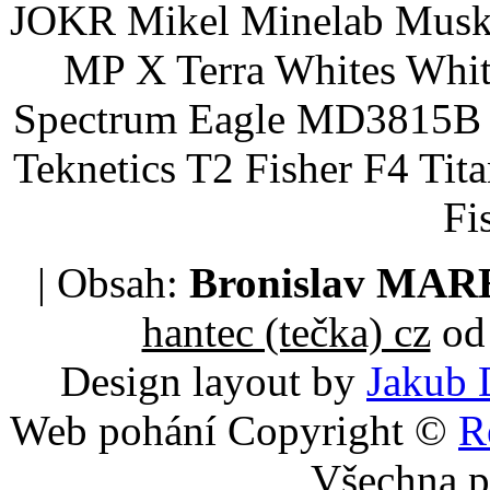
JOKR Mikel Minelab Muske
MP X Terra Whites Wh
Spectrum Eagle MD3815B 
Teknetics T2 Fisher F4 Tit
Fi
| Obsah:
Bronislav MA
hantec (tečka) cz
od 
Design layout by
Jakub 
Web pohání Copyright ©
R
Všechna p