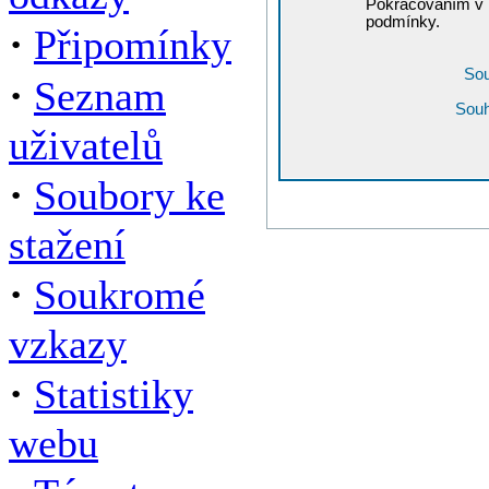
Pokračováním v r
podmínky.
·
Připomínky
Sou
·
Seznam
Souh
uživatelů
·
Soubory ke
stažení
·
Soukromé
vzkazy
·
Statistiky
webu