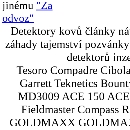
jinému
"Za
odvoz"
Detektory kovů články náv
záhady tajemství pozvánky
detektorů inz
Tesoro Compadre Cibola
Garrett Teknetics Boun
MD3009 ACE 150 ACE 
Fieldmaster Compass 
GOLDMAXX GOLDMAXX P