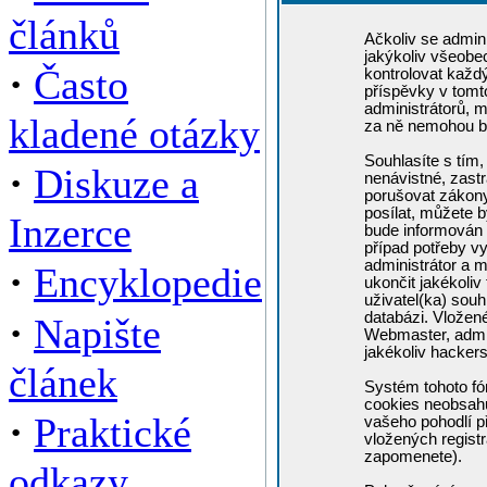
článků
Ačkoliv se admini
jakýkoliv všeobe
·
Často
kontrolovat každ
příspěvky v tomto
administrátorů, m
kladené otázky
za ně nemohou b
Souhlasíte s tím,
·
Diskuze a
nenávistné, zastr
porušovat zákony
posílat, můžete b
Inzerce
bude informován 
případ potřeby v
administrátor a m
·
Encyklopedie
ukončit jakékoliv
uživatel(ka) souh
·
databázi. Vložen
Napište
Webmaster, admin
jakékoliv hacker
článek
Systém tohoto fó
cookies neobsahuj
·
Praktické
vašeho pohodlí př
vložených registr
zapomenete).
odkazy