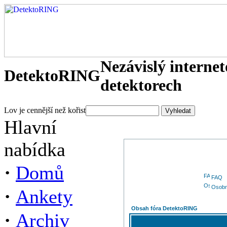
Nezávislý interne
DetektoRING
detektorech
Lov je cennější než kořist
Hlavní
nabídka
·
Domů
FAQ
Osobn
·
Ankety
Obsah fóra DetektoRING
·
Archiv