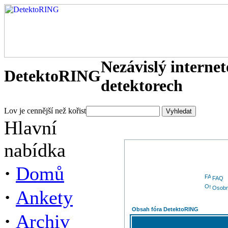
Nezávislý interne
DetektoRING
detektorech
Lov je cennější než kořist
Hlavní
nabídka
·
Domů
FAQ
Osobn
·
Ankety
Obsah fóra DetektoRING
·
Archiv