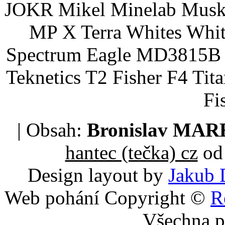
JOKR Mikel Minelab Muske
MP X Terra Whites Wh
Spectrum Eagle MD3815B 
Teknetics T2 Fisher F4 Tit
Fi
| Obsah:
Bronislav MA
hantec (tečka) cz
od 
Design layout by
Jakub 
Web pohání Copyright ©
R
Všechna p