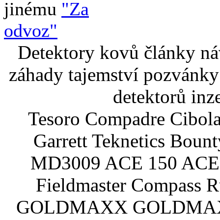
jinému
"Za
odvoz"
Detektory kovů články náv
záhady tajemství pozvánky
detektorů inz
Tesoro Compadre Cibola
Garrett Teknetics Boun
MD3009 ACE 150 ACE 
Fieldmaster Compass 
GOLDMAXX GOLDMAXX P