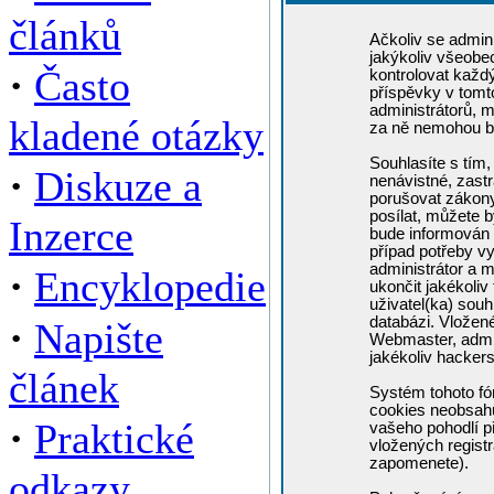
článků
Ačkoliv se admini
jakýkoliv všeobe
·
Často
kontrolovat každ
příspěvky v tomto
administrátorů, m
kladené otázky
za ně nemohou b
Souhlasíte s tím,
·
Diskuze a
nenávistné, zastr
porušovat zákony
posílat, můžete b
Inzerce
bude informován 
případ potřeby v
administrátor a m
·
Encyklopedie
ukončit jakékoliv
uživatel(ka) souh
·
databázi. Vložen
Napište
Webmaster, admin
jakékoliv hacker
článek
Systém tohoto fó
cookies neobsahuj
·
Praktické
vašeho pohodlí př
vložených registr
zapomenete).
odkazy