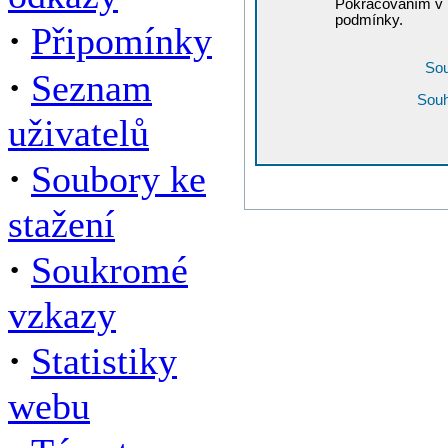
Pokračováním v r
podmínky.
·
Připomínky
Sou
·
Seznam
Souh
uživatelů
·
Soubory ke
stažení
·
Soukromé
vzkazy
·
Statistiky
webu