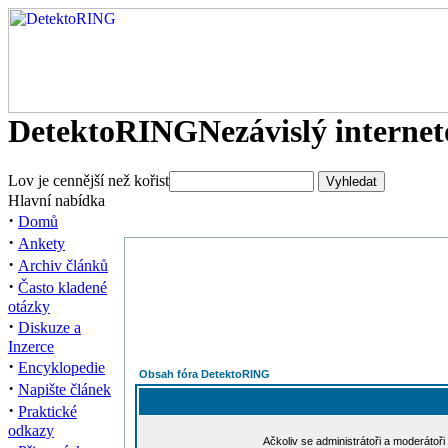
DetektoRING
Nezávislý interne
Lov je cennější než kořist
Hlavní nabídka
·
Domů
·
Ankety
·
Archiv článků
·
Často kladené
otázky
·
Diskuze a
Inzerce
·
Encyklopedie
Obsah fóra DetektoRING
·
Napište článek
·
Praktické
odkazy
Ačkoliv se administrátoři a moderátoři