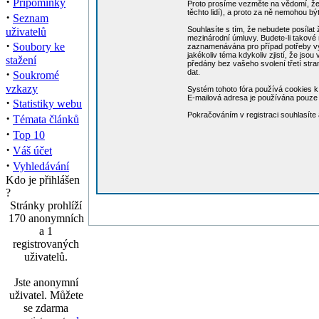
·
Připomínky
Proto prosíme vezměte na vědomí, že 
těchto lidí), a proto za ně nemohou b
·
Seznam
Souhlasíte s tím, že nebudete posílat 
uživatelů
mezinárodní úmluvy. Budete-li takové 
·
Soubory ke
zaznamenávána pro případ potřeby vynu
jakékoliv téma kdykoliv zjistí, že jso
stažení
předány bez vašeho svolení třetí str
·
dat.
Soukromé
vzkazy
Systém tohoto fóra používá cookies k 
E-mailová adresa je používána pouze p
·
Statistiky webu
Pokračováním v registraci souhlasít
·
Témata článků
·
Top 10
·
Váš účet
·
Vyhledávání
Kdo je přihlášen
?
Stránky prohlíží
170 anonymních
a 1
registrovaných
uživatelů.
Jste anonymní
uživatel. Můžete
se zdarma