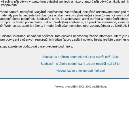
všechny příspěvky v tomto fóru vyjadřují pohledy a názory autorů příspěvků a nikoliv admi
ýt zodpovědní.
žádné hanlivé, neslušné, vulgární, nenávistné, zastrašující, sexuálně orientované nebo jiné
materiály posílat, můžete být okamžitě a také navždy vyhoštěn(a) z fóra (o vaší činnosti bu
cení těchto podmínek. Souhlasíte s tím, že webmaster, administrátor a moderátoři tohoto fó
u v rozporu s těmito podmínkami. Jako uživatel(ka) souhlasíte, že jakékoliv informace, které
aně. Webmaster, administrátor ani moderátoři však nemohou nést zodpovědnost za jakékoliv
ukládání informací na vašem počítači. Tato cookies neobsahují žádné informace, které jste vl
ro potvrzení vložených registračních údajů (a pro zaslání nového hesla, jestliže vaše hesl
e a zavazujete se dodržovat výše uvedené podmínky.
Souhlasíte s těmito podmínkami a jste
starší
než 13 let.
Souhlasím s těmito podmínkami a jsem
mladší
než 13 let.
Nesouhlasím s těmito podmínkami.
Powered by
phpBB
© 2001, 2005 phpBB Group