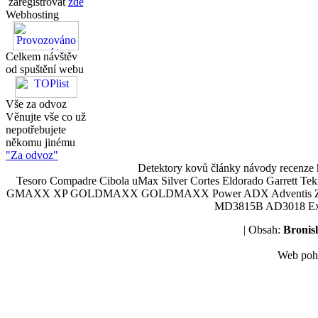
zaregistrovat
zde
Webhosting
Celkem návštěv
od spuštění webu
Vše za odvoz
Věnujte vše co už
nepotřebujete
někomu jinému
"Za odvoz"
Detektory kovů články návody recenze h
Tesoro Compadre Cibola uMax Silver Cortes Eldorado Garrett 
GMAXX XP GOLDMAXX GOLDMAXX Power ADX Adventis Zetex JOK
MD3815B AD3018 Explor
| Obsah:
Broni
Web poh