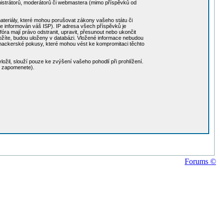
nistrátorů, moderátorů či webmastera (mimo příspěvků od
 materiály, které mohou porušovat zákony vašeho státu či
de informován váš ISP). IP adresa všech příspěvků je
ra mají právo odstranit, upravit, přesunout nebo ukončit
 vložíte, budou uloženy v databázi. Vložené informace nebudou
 hackerské pokusy, které mohou vést ke kompromitaci těchto
ožil, slouží pouze ke zvýšení vašeho pohodlí při prohlížení.
o zapomenete).
Forums ©