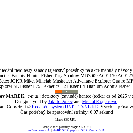
ledání field testy záhady tajemství pozvánky na akce manuály návody g
Teknetics Bounty Hunter Fisher Troy Shadow MD3009 ACE 150 ACE 25
R Mikel Minelab Musketeer Advantage Explorer Quatro MP X
er SE Fisher F75 Teknetics T2 Fisher F4 Titanium Adonis Fisher F
slav MAREK
|
e-mail
:
detektory (zavináč) hantec (tečka) cz
od 2025 v 
Design layout by
Jakub Dubec
and
Michal Krajcirovic
.
ání Copyright ©
Redakční systém UNITED-NUKE
. Všechna práva v
Čas potřebný ke zpracování stránky: 0.07 sekund
Poznejte další produkty Magic SEO URL
osCommerce SEO
|
phpBB SEO
|
phpBB3 SEO
|
ZenCart SEO