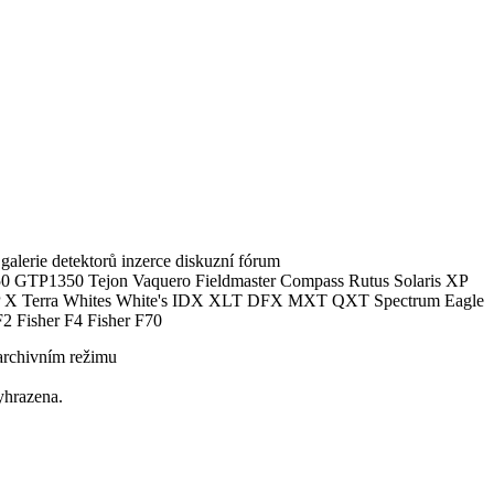
alerie detektorů inzerce diskuzní fórum
0 GTP1350 Tejon Vaquero Fieldmaster Compass Rutus Solaris XP
 Terra Whites White's IDX XLT DFX MXT QXT Spectrum Eagle
2 Fisher F4 Fisher F70
archivním režimu
yhrazena.