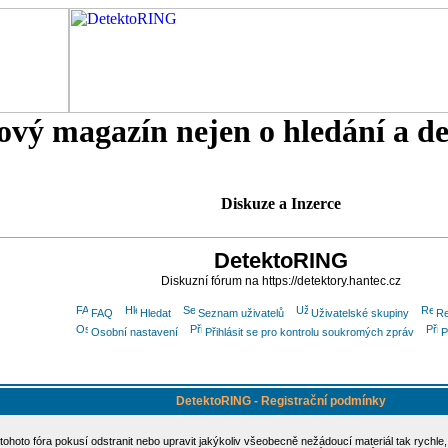
tový magazín nejen o hledání a d
Diskuze a Inzerce
DetektoRING
Diskuzní fórum na https://detektory.hantec.cz
FAQ
Hledat
Seznam uživatelů
Uživatelské skupiny
Re
Osobní nastavení
Přihlásit se pro kontrolu soukromých zpráv
P
DetektoRING - Registrační podmínky
 tohoto fóra pokusí odstranit nebo upravit jakýkoliv všeobecně nežádoucí materiál tak rychle