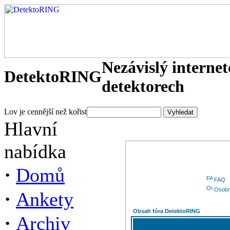
Nezávislý interne
DetektoRING
detektorech
Lov je cennější než kořist
Hlavní
nabídka
·
Domů
FAQ
Osobn
·
Ankety
Obsah fóra DetektoRING
·
Archiv