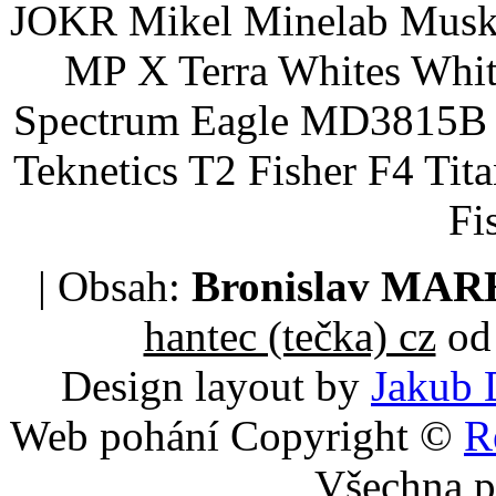
JOKR Mikel Minelab Muske
MP X Terra Whites Wh
Spectrum Eagle MD3815B 
Teknetics T2 Fisher F4 Tit
Fi
| Obsah:
Bronislav MA
hantec (tečka) cz
od 
Design layout by
Jakub 
Web pohání Copyright ©
R
Všechna p