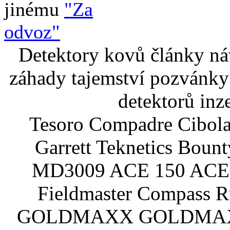
jinému
"Za
odvoz"
Detektory kovů články náv
záhady tajemství pozvánky
detektorů inz
Tesoro Compadre Cibola
Garrett Teknetics Boun
MD3009 ACE 150 ACE 
Fieldmaster Compass 
GOLDMAXX GOLDMAXX P