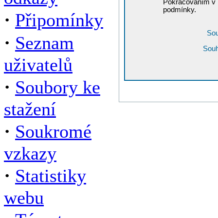
Pokračováním v r
podmínky.
·
Připomínky
Sou
·
Seznam
Souh
uživatelů
·
Soubory ke
stažení
·
Soukromé
vzkazy
·
Statistiky
webu