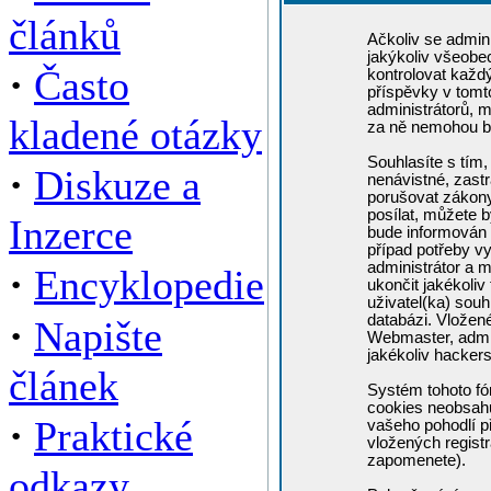
článků
Ačkoliv se admini
jakýkoliv všeobe
·
Často
kontrolovat každ
příspěvky v tomto
administrátorů, m
kladené otázky
za ně nemohou b
Souhlasíte s tím,
·
Diskuze a
nenávistné, zastr
porušovat zákony
posílat, můžete b
Inzerce
bude informován 
případ potřeby v
administrátor a m
·
Encyklopedie
ukončit jakékoliv
uživatel(ka) souh
·
databázi. Vložen
Napište
Webmaster, admin
jakékoliv hacker
článek
Systém tohoto fó
cookies neobsahuj
·
Praktické
vašeho pohodlí př
vložených registr
zapomenete).
odkazy