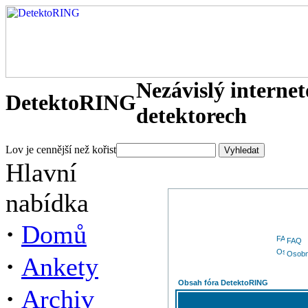
Nezávislý interne
DetektoRING
detektorech
Lov je cennější než kořist
Hlavní
nabídka
·
Domů
FAQ
Osobn
·
Ankety
Obsah fóra DetektoRING
·
Archiv