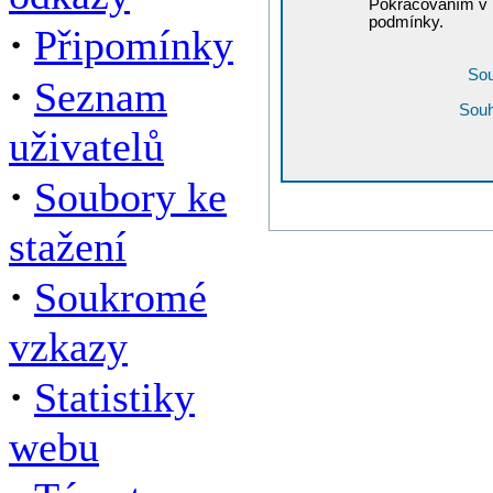
Pokračováním v r
podmínky.
·
Připomínky
Sou
·
Seznam
Souh
uživatelů
·
Soubory ke
stažení
·
Soukromé
vzkazy
·
Statistiky
webu