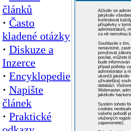
článků
Ačkoliv se admini
jakýkoliv všeobe
·
Často
kontrolovat každ
příspěvky v tomto
administrátorů, m
kladené otázky
za ně nemohou b
Souhlasíte s tím,
·
Diskuze a
nenávistné, zastr
porušovat zákony
posílat, můžete b
Inzerce
bude informován 
případ potřeby v
administrátor a m
·
Encyklopedie
ukončit jakékoliv
uživatel(ka) souh
·
databázi. Vložen
Napište
Webmaster, admin
jakékoliv hacker
článek
Systém tohoto fó
cookies neobsahuj
·
Praktické
vašeho pohodlí př
vložených registr
zapomenete).
odkazy