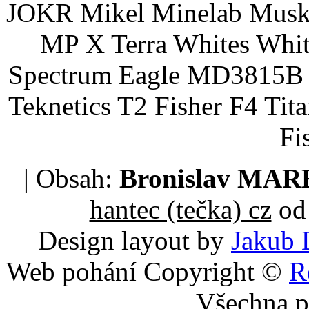
JOKR Mikel Minelab Muske
MP X Terra Whites Wh
Spectrum Eagle MD3815B 
Teknetics T2 Fisher F4 Tit
Fi
| Obsah:
Bronislav MA
hantec (tečka) cz
od 
Design layout by
Jakub 
Web pohání Copyright ©
R
Všechna p