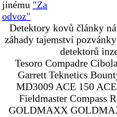
jinému
"Za
odvoz"
Detektory kovů články náv
záhady tajemství pozvánky
detektorů inz
Tesoro Compadre Cibola
Garrett Teknetics Boun
MD3009 ACE 150 ACE 
Fieldmaster Compass 
GOLDMAXX GOLDMAXX P