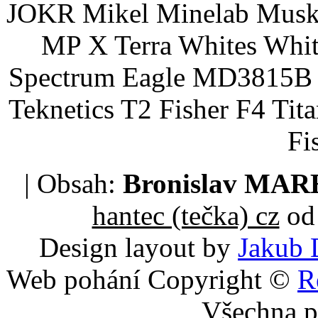
JOKR Mikel Minelab Muske
MP X Terra Whites Wh
Spectrum Eagle MD3815B 
Teknetics T2 Fisher F4 Tit
Fi
| Obsah:
Bronislav MA
hantec (tečka) cz
od 
Design layout by
Jakub 
Web pohání Copyright ©
R
Všechna p