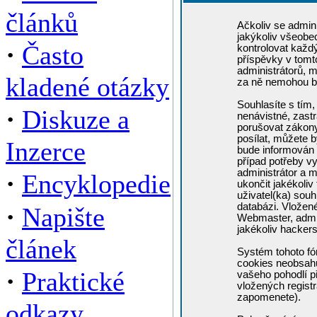
článků
Ačkoliv se admini
jakýkoliv všeobe
·
Často
kontrolovat každ
příspěvky v tomto
administrátorů, m
kladené otázky
za ně nemohou b
Souhlasíte s tím,
·
Diskuze a
nenávistné, zastr
porušovat zákony
posílat, můžete b
Inzerce
bude informován 
případ potřeby v
administrátor a m
·
Encyklopedie
ukončit jakékoliv
uživatel(ka) souh
·
databázi. Vložen
Napište
Webmaster, admin
jakékoliv hacker
článek
Systém tohoto fó
cookies neobsahuj
·
Praktické
vašeho pohodlí př
vložených registr
zapomenete).
odkazy