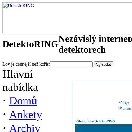
Nezávislý interne
DetektoRING
detektorech
Lov je cennější než kořist
Hlavní
nabídka
·
Domů
FAQ
Osobn
·
Ankety
Obsah fóra DetektoRING
·
Archiv