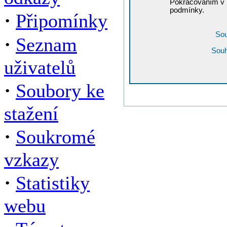
Pokračováním v r
podmínky.
·
Připomínky
Sou
·
Seznam
Souh
uživatelů
·
Soubory ke
stažení
·
Soukromé
vzkazy
·
Statistiky
webu