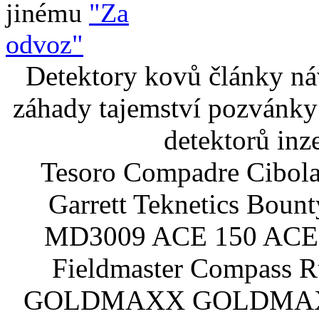
jinému
"Za
odvoz"
Detektory kovů články náv
záhady tajemství pozvánky
detektorů inz
Tesoro Compadre Cibola
Garrett Teknetics Boun
MD3009 ACE 150 ACE 
Fieldmaster Compass 
GOLDMAXX GOLDMAXX P