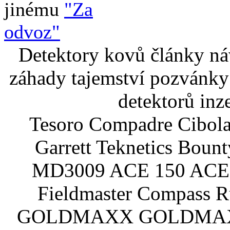
jinému
"Za
odvoz"
Detektory kovů články náv
záhady tajemství pozvánky
detektorů inz
Tesoro Compadre Cibola
Garrett Teknetics Boun
MD3009 ACE 150 ACE 
Fieldmaster Compass 
GOLDMAXX GOLDMAXX P