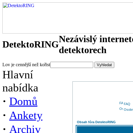
Nezávislý interne
DetektoRING
detektorech
Lov je cennější než kořist
Hlavní
nabídka
·
Domů
FAQ
Osobn
·
Ankety
Obsah fóra DetektoRING
·
Archiv