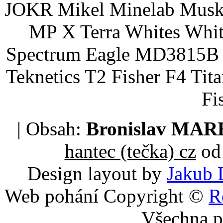
JOKR Mikel Minelab Muske
MP X Terra Whites Wh
Spectrum Eagle MD3815B 
Teknetics T2 Fisher F4 Tit
Fi
| Obsah:
Bronislav MA
hantec (tečka) cz
od 
Design layout by
Jakub 
Web pohání Copyright ©
R
Všechna p