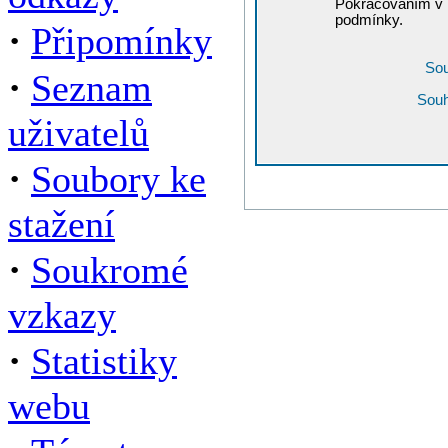
Pokračováním v r
podmínky.
·
Připomínky
Sou
·
Seznam
Souh
uživatelů
·
Soubory ke
stažení
·
Soukromé
vzkazy
·
Statistiky
webu