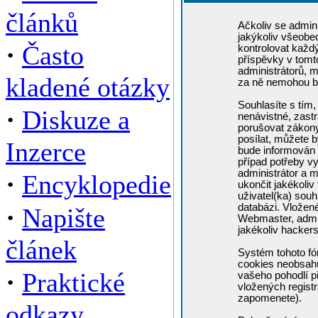
článků
Ačkoliv se admini
jakýkoliv všeobe
·
Často
kontrolovat každ
příspěvky v tomto
administrátorů, m
kladené otázky
za ně nemohou b
Souhlasíte s tím,
·
Diskuze a
nenávistné, zastr
porušovat zákony
posílat, můžete b
Inzerce
bude informován 
případ potřeby v
administrátor a m
·
Encyklopedie
ukončit jakékoliv
uživatel(ka) souh
·
databázi. Vložen
Napište
Webmaster, admin
jakékoliv hacker
článek
Systém tohoto fó
cookies neobsahuj
·
Praktické
vašeho pohodlí př
vložených registr
zapomenete).
odkazy