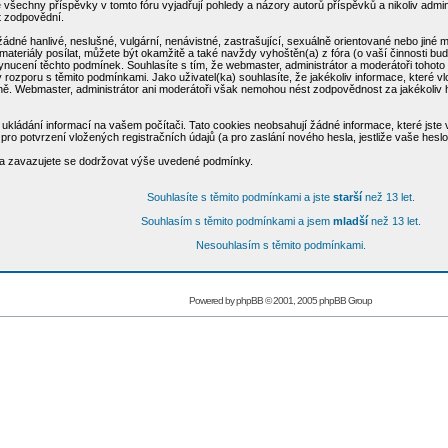
všechny příspěvky v tomto fóru vyjadřují pohledy a názory autorů příspěvků a nikoliv admi
ýt zodpovědní.
žádné hanlivé, neslušné, vulgární, nenávistné, zastrašující, sexuálně orientované nebo jiné
materiály posílat, můžete být okamžitě a také navždy vyhoštěn(a) z fóra (o vaší činnosti bu
cení těchto podmínek. Souhlasíte s tím, že webmaster, administrátor a moderátoři tohoto fó
u v rozporu s těmito podmínkami. Jako uživatel(ka) souhlasíte, že jakékoliv informace, které
aně. Webmaster, administrátor ani moderátoři však nemohou nést zodpovědnost za jakékoliv
ukládání informací na vašem počítači. Tato cookies neobsahují žádné informace, které jste vl
ro potvrzení vložených registračních údajů (a pro zaslání nového hesla, jestliže vaše hesl
e a zavazujete se dodržovat výše uvedené podmínky.
Souhlasíte s těmito podmínkami a jste
starší
než 13 let.
Souhlasím s těmito podmínkami a jsem
mladší
než 13 let.
Nesouhlasím s těmito podmínkami.
Powered by
phpBB
© 2001, 2005 phpBB Group