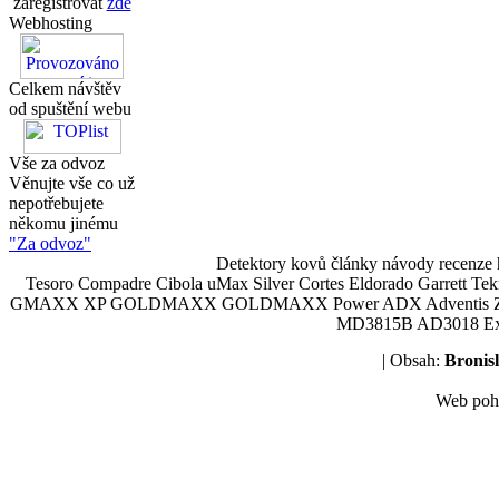
zaregistrovat
zde
Webhosting
Celkem návštěv
od spuštění webu
Vše za odvoz
Věnujte vše co už
nepotřebujete
někomu jinému
"Za odvoz"
Detektory kovů články návody recenze h
Tesoro Compadre Cibola uMax Silver Cortes Eldorado Garrett 
GMAXX XP GOLDMAXX GOLDMAXX Power ADX Adventis Zetex JOK
MD3815B AD3018 Explor
| Obsah:
Broni
Web poh