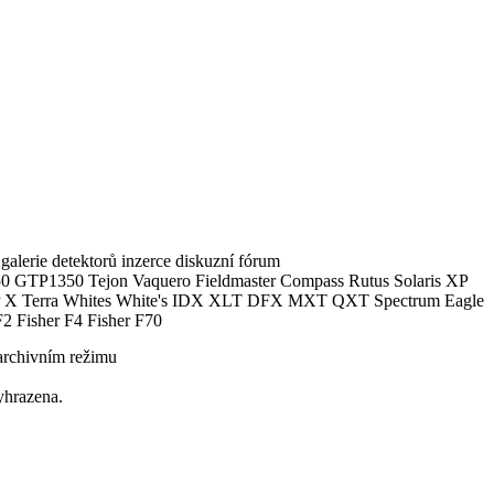
alerie detektorů inzerce diskuzní fórum
0 GTP1350 Tejon Vaquero Fieldmaster Compass Rutus Solaris XP
 Terra Whites White's IDX XLT DFX MXT QXT Spectrum Eagle
2 Fisher F4 Fisher F70
archivním režimu
yhrazena.