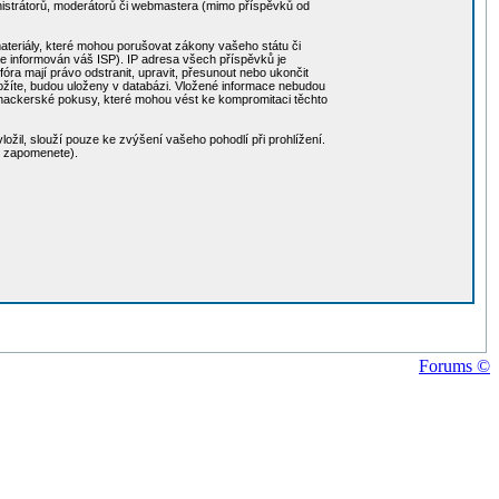
nistrátorů, moderátorů či webmastera (mimo příspěvků od
 materiály, které mohou porušovat zákony vašeho státu či
de informován váš ISP). IP adresa všech příspěvků je
ra mají právo odstranit, upravit, přesunout nebo ukončit
 vložíte, budou uloženy v databázi. Vložené informace nebudou
 hackerské pokusy, které mohou vést ke kompromitaci těchto
ožil, slouží pouze ke zvýšení vašeho pohodlí při prohlížení.
o zapomenete).
Forums ©