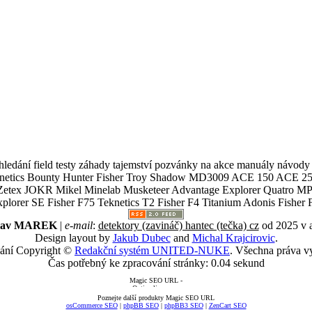
ledání field testy záhady tajemství pozvánky na akce manuály návody g
Teknetics Bounty Hunter Fisher Troy Shadow MD3009 ACE 150 ACE 25
R Mikel Minelab Musketeer Advantage Explorer Quatro MP X
er SE Fisher F75 Teknetics T2 Fisher F4 Titanium Adonis Fisher F
slav MAREK
|
e-mail
:
detektory (zavináč) hantec (tečka) cz
od 2025 v 
Design layout by
Jakub Dubec
and
Michal Krajcirovic
.
ání Copyright ©
Redakční systém UNITED-NUKE
. Všechna práva v
Čas potřebný ke zpracování stránky: 0.04 sekund
Poznejte další produkty Magic SEO URL
osCommerce SEO
|
phpBB SEO
|
phpBB3 SEO
|
ZenCart SEO