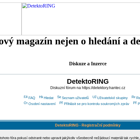
tový magazín nejen o hledání a d
Diskuze a Inzerce
DetektoRING
Diskuzní fórum na https://detektory.hantec.cz
FAQ
Hledat
Seznam uživatelů
Uživatelské skupiny
Re
Osobní nastavení
Přihlásit se pro kontrolu soukromých zpráv
P
DetektoRING - Registrační podmínky
 tohoto fóra pokusí odstranit nebo upravit jakýkoliv všeobecně nežádoucí materiál tak rychle