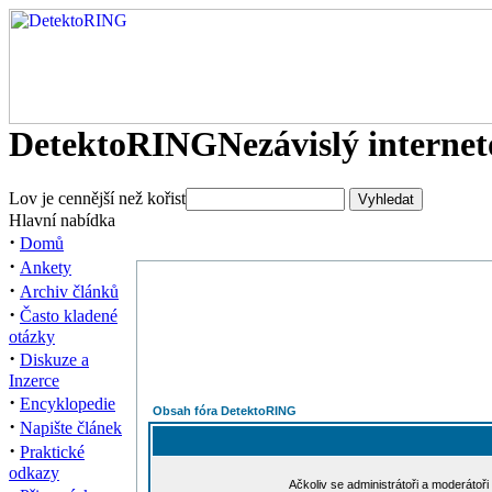
DetektoRING
Nezávislý interne
Lov je cennější než kořist
Hlavní nabídka
·
Domů
·
Ankety
·
Archiv článků
·
Často kladené
otázky
·
Diskuze a
Inzerce
·
Encyklopedie
Obsah fóra DetektoRING
·
Napište článek
·
Praktické
odkazy
Ačkoliv se administrátoři a moderátoři