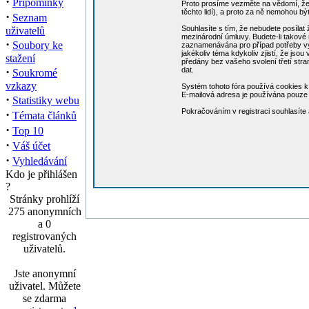
·
Připomínky
Proto prosíme vezměte na vědomí, že 
těchto lidí), a proto za ně nemohou b
·
Seznam
Souhlasíte s tím, že nebudete posílat 
uživatelů
mezinárodní úmluvy. Budete-li takové 
·
Soubory ke
zaznamenávána pro případ potřeby vynu
jakékoliv téma kdykoliv zjistí, že jso
stažení
předány bez vašeho svolení třetí str
·
dat.
Soukromé
vzkazy
Systém tohoto fóra používá cookies k 
E-mailová adresa je používána pouze p
·
Statistiky webu
Pokračováním v registraci souhlasít
·
Témata článků
·
Top 10
·
Váš účet
·
Vyhledávání
Kdo je přihlášen
?
Stránky prohlíží
275 anonymních
a 0
registrovaných
uživatelů.
Jste anonymní
uživatel. Můžete
se zdarma