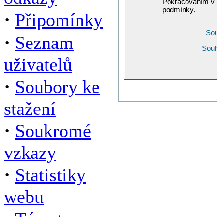
Pokračováním v r
podmínky.
·
Připomínky
Sou
·
Seznam
Souh
uživatelů
·
Soubory ke
stažení
·
Soukromé
vzkazy
·
Statistiky
webu