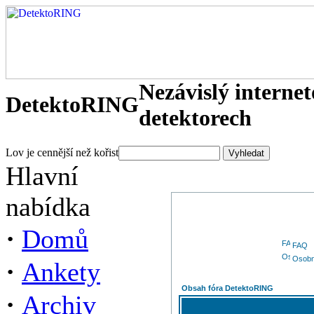
Nezávislý interne
DetektoRING
detektorech
Lov je cennější než kořist
Hlavní
nabídka
·
Domů
FAQ
Osobn
·
Ankety
Obsah fóra DetektoRING
·
Archiv