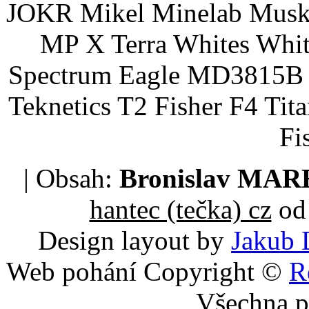
JOKR Mikel Minelab Muske
MP X Terra Whites Wh
Spectrum Eagle MD3815B 
Teknetics T2 Fisher F4 Tit
Fi
| Obsah:
Bronislav MA
hantec (tečka) cz
od 
Design layout by
Jakub 
Web pohání Copyright ©
R
Všechna p