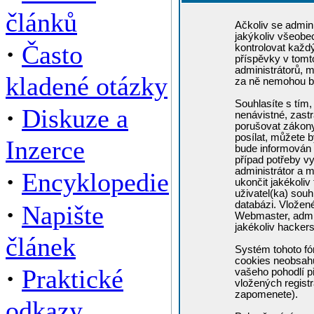
článků
Ačkoliv se admini
jakýkoliv všeobe
·
Často
kontrolovat každ
příspěvky v tomto
administrátorů, m
kladené otázky
za ně nemohou b
Souhlasíte s tím,
·
Diskuze a
nenávistné, zastr
porušovat zákony
posílat, můžete b
Inzerce
bude informován 
případ potřeby v
administrátor a m
·
Encyklopedie
ukončit jakékoliv
uživatel(ka) souh
·
databázi. Vložen
Napište
Webmaster, admin
jakékoliv hacker
článek
Systém tohoto fó
cookies neobsahuj
·
Praktické
vašeho pohodlí př
vložených registr
zapomenete).
odkazy