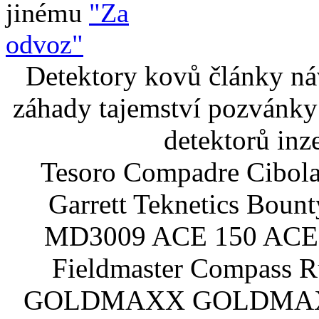
jinému
"Za
odvoz"
Detektory kovů články náv
záhady tajemství pozvánky
detektorů inz
Tesoro Compadre Cibola
Garrett Teknetics Boun
MD3009 ACE 150 ACE 
Fieldmaster Compass 
GOLDMAXX GOLDMAXX P