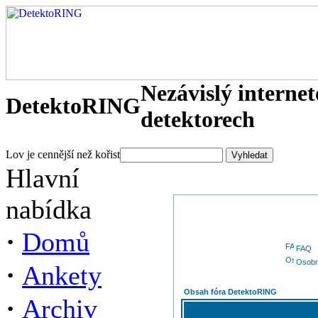
Nezávislý interne
DetektoRING
detektorech
Lov je cennější než kořist
Hlavní
nabídka
·
Domů
FAQ
Osobn
·
Ankety
Obsah fóra DetektoRING
·
Archiv