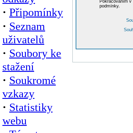
Pokračováním v r
podmínky.
·
Připomínky
Sou
·
Seznam
Souh
uživatelů
·
Soubory ke
stažení
·
Soukromé
vzkazy
·
Statistiky
webu