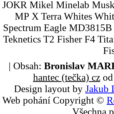
JOKR Mikel Minelab Muske
MP X Terra Whites Wh
Spectrum Eagle MD3815B 
Teknetics T2 Fisher F4 Tit
Fi
| Obsah:
Bronislav MA
hantec (tečka) cz
od 
Design layout by
Jakub 
Web pohání Copyright ©
R
Všechna p