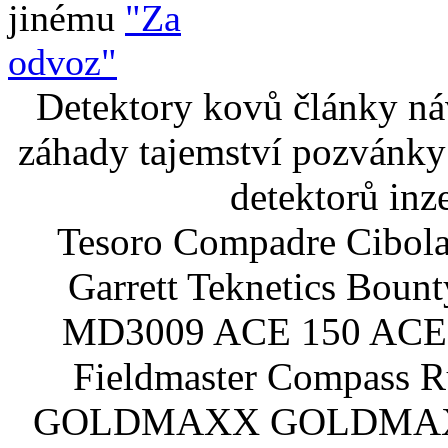
jinému
"Za
odvoz"
Detektory kovů články náv
záhady tajemství pozvánky
detektorů inz
Tesoro Compadre Cibola
Garrett Teknetics Boun
MD3009 ACE 150 ACE 
Fieldmaster Compass 
GOLDMAXX GOLDMAXX P