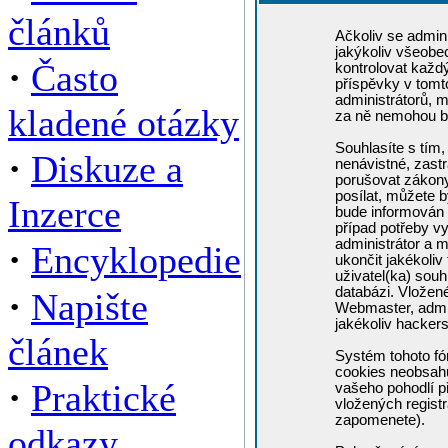
článků
Ačkoliv se admini
jakýkoliv všeobe
·
Často
kontrolovat každ
příspěvky v tomto
administrátorů, m
kladené otázky
za ně nemohou b
Souhlasíte s tím,
·
Diskuze a
nenávistné, zastr
porušovat zákony
posílat, můžete b
Inzerce
bude informován 
případ potřeby v
administrátor a m
·
Encyklopedie
ukončit jakékoliv
uživatel(ka) souh
·
databázi. Vložen
Napište
Webmaster, admin
jakékoliv hacker
článek
Systém tohoto fó
cookies neobsahuj
·
Praktické
vašeho pohodlí př
vložených registr
zapomenete).
odkazy