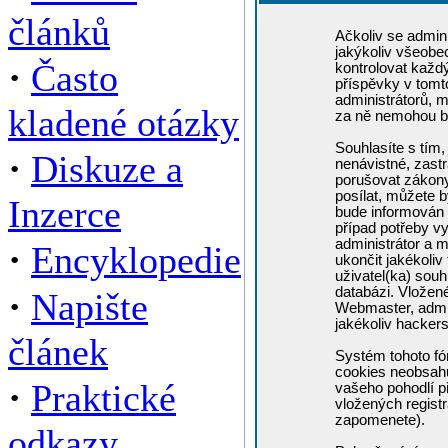
článků
Ačkoliv se admini
jakýkoliv všeobe
·
Často
kontrolovat každ
příspěvky v tomto
administrátorů, m
kladené otázky
za ně nemohou b
Souhlasíte s tím,
·
Diskuze a
nenávistné, zastr
porušovat zákony
posílat, můžete b
Inzerce
bude informován 
případ potřeby v
administrátor a m
·
Encyklopedie
ukončit jakékoliv
uživatel(ka) souh
·
databázi. Vložen
Napište
Webmaster, admin
jakékoliv hacker
článek
Systém tohoto fó
cookies neobsahuj
·
Praktické
vašeho pohodlí př
vložených registr
zapomenete).
odkazy