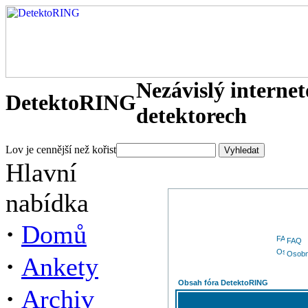
Nezávislý interne
DetektoRING
detektorech
Lov je cennější než kořist
Hlavní
nabídka
·
Domů
FAQ
Osobn
·
Ankety
Obsah fóra DetektoRING
·
Archiv