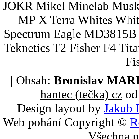
JOKR Mikel Minelab Muske
MP X Terra Whites Wh
Spectrum Eagle MD3815B 
Teknetics T2 Fisher F4 Tit
Fi
| Obsah:
Bronislav MA
hantec (tečka) cz
od 
Design layout by
Jakub 
Web pohání Copyright ©
R
Všechna p