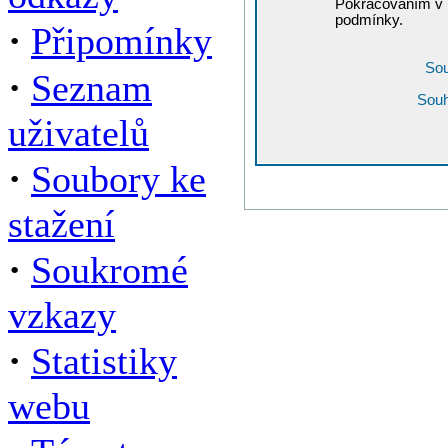
Pokračováním v r
podmínky.
·
Připomínky
Sou
·
Seznam
Souh
uživatelů
·
Soubory ke
stažení
·
Soukromé
vzkazy
·
Statistiky
webu