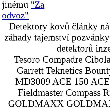
jinému
"Za
odvoz"
Detektory kovů články náv
záhady tajemství pozvánky
detektorů inz
Tesoro Compadre Cibola
Garrett Teknetics Boun
MD3009 ACE 150 ACE 
Fieldmaster Compass 
GOLDMAXX GOLDMAXX P