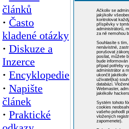
článků
Ačkoliv se admini
jakýkoliv všeobe
·
Často
kontrolovat každ
příspěvky v tomto
administrátorů, m
kladené otázky
za ně nemohou b
Souhlasíte s tím,
·
Diskuze a
nenávistné, zastr
porušovat zákony
posílat, můžete b
Inzerce
bude informován 
případ potřeby v
administrátor a m
·
Encyklopedie
ukončit jakékoliv
uživatel(ka) souh
·
databázi. Vložen
Napište
Webmaster, admin
jakékoliv hacker
článek
Systém tohoto fó
cookies neobsahuj
·
Praktické
vašeho pohodlí př
vložených registr
zapomenete).
odkazy