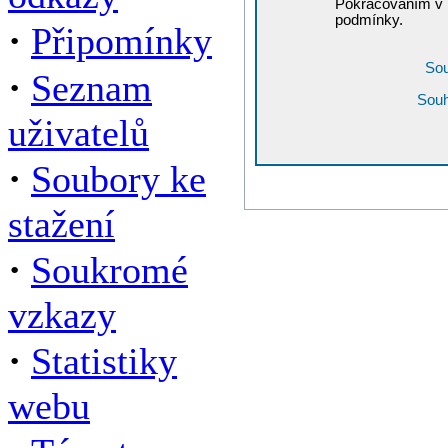
Pokračováním v r
podmínky.
·
Připomínky
Sou
·
Seznam
Souh
uživatelů
·
Soubory ke
stažení
·
Soukromé
vzkazy
·
Statistiky
webu