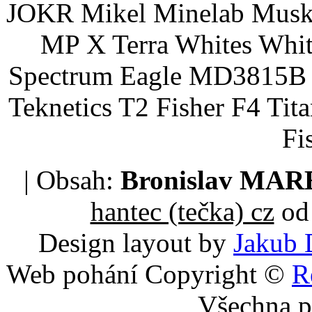
JOKR Mikel Minelab Muske
MP X Terra Whites Wh
Spectrum Eagle MD3815B 
Teknetics T2 Fisher F4 Tit
Fi
| Obsah:
Bronislav MA
hantec (tečka) cz
od 
Design layout by
Jakub 
Web pohání Copyright ©
R
Všechna p