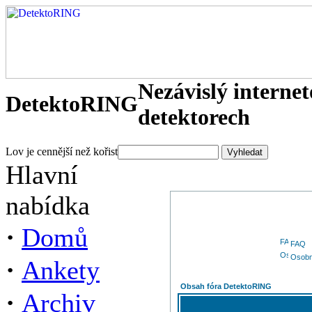
Nezávislý interne
DetektoRING
detektorech
Lov je cennější než kořist
Hlavní
nabídka
·
Domů
FAQ
Osobn
·
Ankety
Obsah fóra DetektoRING
·
Archiv