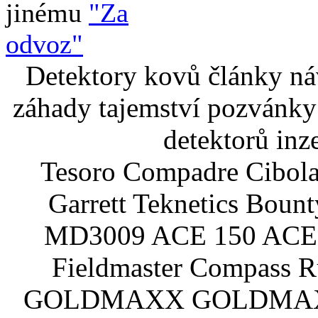
jinému
"Za
odvoz"
Detektory kovů články náv
záhady tajemství pozvánky
detektorů inz
Tesoro Compadre Cibola
Garrett Teknetics Boun
MD3009 ACE 150 ACE 
Fieldmaster Compass 
GOLDMAXX GOLDMAXX P