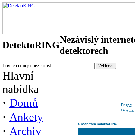
Nezávislý interne
DetektoRING
detektorech
Lov je cennější než kořist
Hlavní
nabídka
·
Domů
FAQ
Osobn
·
Ankety
Obsah fóra DetektoRING
·
Archiv