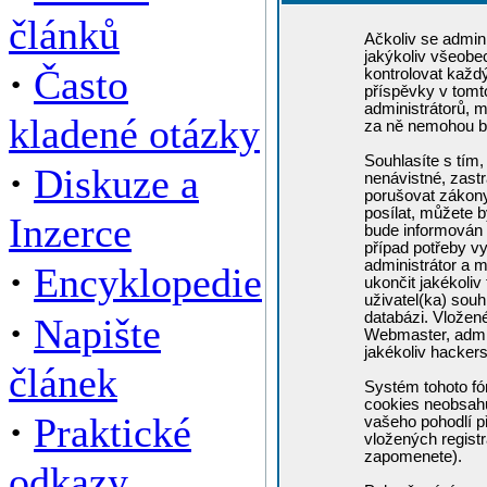
článků
Ačkoliv se admini
jakýkoliv všeobe
·
Často
kontrolovat každ
příspěvky v tomto
administrátorů, m
kladené otázky
za ně nemohou b
Souhlasíte s tím,
·
Diskuze a
nenávistné, zastr
porušovat zákony
posílat, můžete b
Inzerce
bude informován 
případ potřeby v
administrátor a m
·
Encyklopedie
ukončit jakékoliv
uživatel(ka) souh
·
databázi. Vložen
Napište
Webmaster, admin
jakékoliv hacker
článek
Systém tohoto fó
cookies neobsahuj
·
Praktické
vašeho pohodlí př
vložených registr
zapomenete).
odkazy