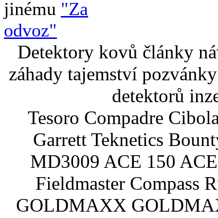
jinému
"Za
odvoz"
Detektory kovů články náv
záhady tajemství pozvánky
detektorů inz
Tesoro Compadre Cibola
Garrett Teknetics Boun
MD3009 ACE 150 ACE 
Fieldmaster Compass 
GOLDMAXX GOLDMAXX P