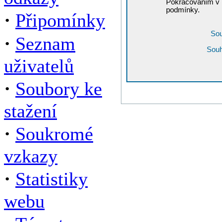
Pokračováním v r
podmínky.
·
Připomínky
Sou
·
Seznam
Souh
uživatelů
·
Soubory ke
stažení
·
Soukromé
vzkazy
·
Statistiky
webu