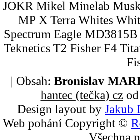
JOKR Mikel Minelab Muske
MP X Terra Whites Wh
Spectrum Eagle MD3815B 
Teknetics T2 Fisher F4 Tit
Fi
| Obsah:
Bronislav MA
hantec (tečka) cz
od 
Design layout by
Jakub 
Web pohání Copyright ©
R
Všechna p