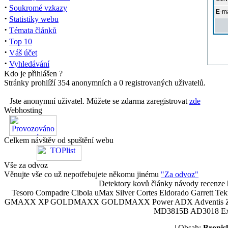
·
Soukromé vzkazy
E-ma
·
Statistiky webu
·
Témata článků
·
Top 10
·
Váš účet
·
Vyhledávání
Kdo je přihlášen ?
Stránky prohlíží 354 anonymních a 0 registrovaných uživatelů.
Jste anonymní uživatel. Můžete se zdarma zaregistrovat
zde
Webhosting
Celkem návštěv od spuštění webu
Vše za odvoz
Věnujte vše co už nepotřebujete někomu jinému
"Za odvoz"
Detektory kovů články návody recenze h
Tesoro Compadre Cibola uMax Silver Cortes Eldorado Garrett 
GMAXX XP GOLDMAXX GOLDMAXX Power ADX Adventis Zetex JOK
MD3815B AD3018 Explor
| Obsah:
Broni