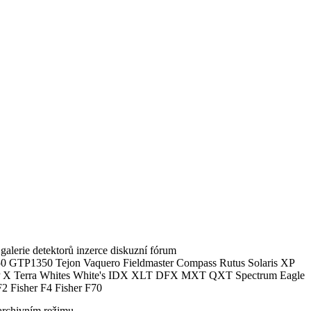
alerie detektorů inzerce diskuzní fórum
0 GTP1350 Tejon Vaquero Fieldmaster Compass Rutus Solaris XP
 Terra Whites White's IDX XLT DFX MXT QXT Spectrum Eagle
2 Fisher F4 Fisher F70
archivním režimu