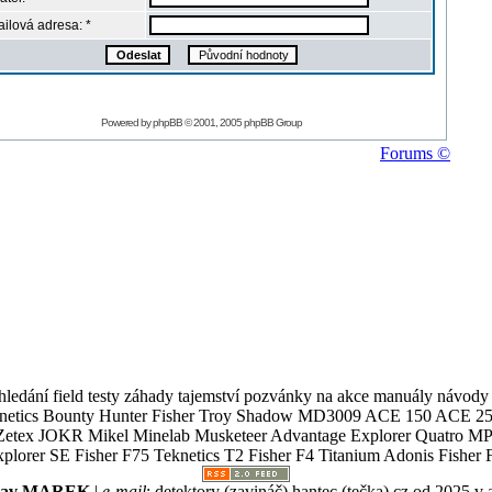
ilová adresa: *
Powered by
phpBB
© 2001, 2005 phpBB Group
Forums ©
ledání field testy záhady tajemství pozvánky na akce manuály návody g
Teknetics Bounty Hunter Fisher Troy Shadow MD3009 ACE 150 ACE 25
R Mikel Minelab Musketeer Advantage Explorer Quatro MP X
er SE Fisher F75 Teknetics T2 Fisher F4 Titanium Adonis Fisher F
slav MAREK
|
e-mail
:
detektory (zavináč) hantec (tečka) cz
od 2025 v 