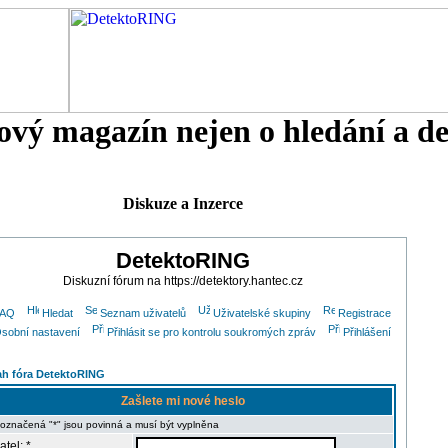
tový magazín nejen o hledání a d
Diskuze a Inzerce
DetektoRING
Diskuzní fórum na https://detektory.hantec.cz
FAQ
Hledat
Seznam uživatelů
Uživatelské skupiny
Registrace
sobní nastavení
Přihlásit se pro kontrolu soukromých zpráv
Přihlášení
h fóra DetektoRING
Zašlete mi nové heslo
 označená "*" jsou povinná a musí být vyplněna
atel: *