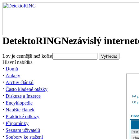
DetektoRING
Nezávislý interne
Lov je cennější než kořist
Hlavní nabídka
·
Domů
·
Ankety
·
Archiv článků
·
Často kladené otázky
·
Diskuze a Inzerce
·
Encyklopedie
O
·
Napište článek
·
Praktické odkazy
Obsa
·
Připomínky
·
Seznam uživatelů
Pole
·
Soubory ke stažení
Uživ