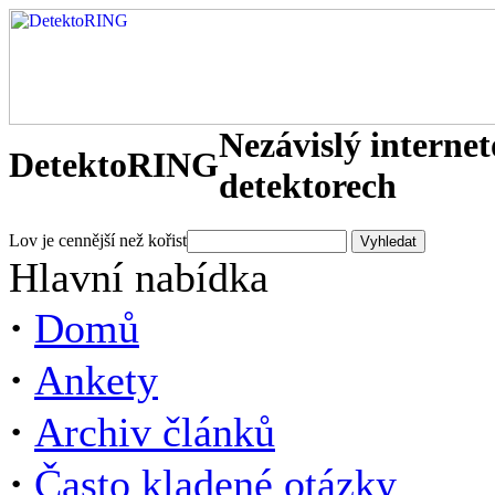
Nezávislý interne
DetektoRING
detektorech
Lov je cennější než kořist
Hlavní nabídka
·
Domů
·
Ankety
·
Archiv článků
·
Často kladené otázky