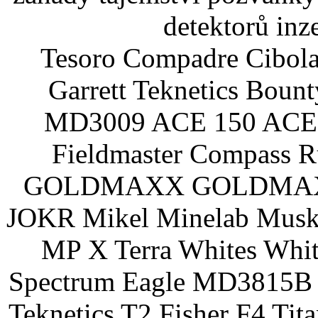
detektorů inz
Tesoro Compadre Cibola
Garrett Teknetics Boun
MD3009 ACE 150 ACE 
Fieldmaster Compass 
GOLDMAXX GOLDMAXX P
JOKR Mikel Minelab Muske
MP X Terra Whites Wh
Spectrum Eagle MD3815B 
Teknetics T2 Fisher F4 Tit