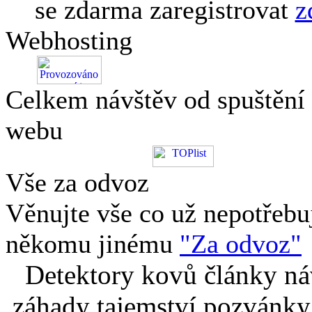
se zdarma zaregistrovat
z
Webhosting
Celkem návštěv od spuštění
webu
Vše za odvoz
Věnujte vše co už nepotřebu
někomu jinému
"Za odvoz"
Detektory kovů články náv
záhady tajemství pozvánky