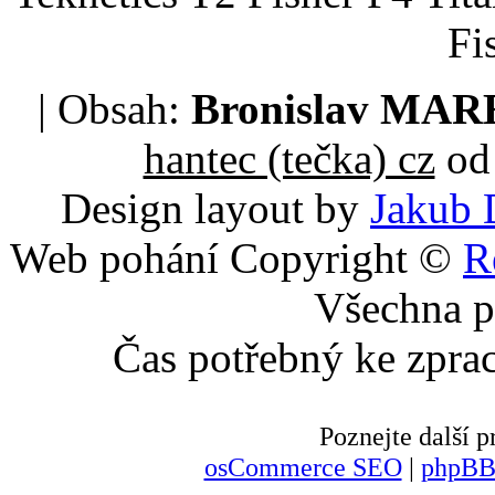
Fi
| Obsah:
Bronislav MA
hantec (tečka) cz
od 
Design layout by
Jakub 
Web pohání Copyright ©
R
Všechna p
Čas potřebný ke zpra
Poznejte další
osCommerce SEO
|
phpBB