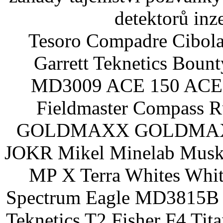
detektorů inz
Tesoro Compadre Cibola
Garrett Teknetics Boun
MD3009 ACE 150 ACE 
Fieldmaster Compass 
GOLDMAXX GOLDMAXX P
JOKR Mikel Minelab Muske
MP X Terra Whites Wh
Spectrum Eagle MD3815B 
Teknetics T2 Fisher F4 Tit