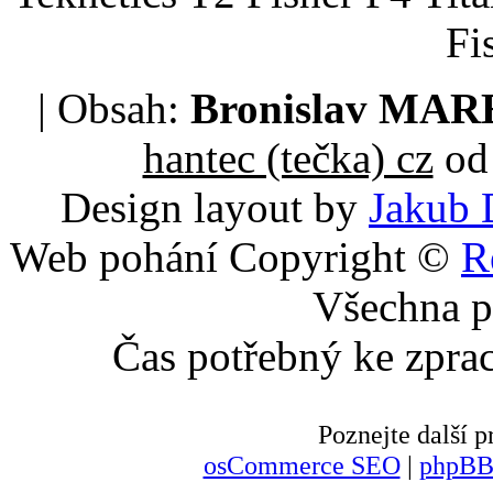
Fi
| Obsah:
Bronislav MA
hantec (tečka) cz
od 
Design layout by
Jakub 
Web pohání Copyright ©
R
Všechna p
Čas potřebný ke zpra
Poznejte další
osCommerce SEO
|
phpBB