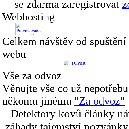
se zdarma zaregistrovat
z
Webhosting
Celkem návštěv od spuštění
webu
Vše za odvoz
Věnujte vše co už nepotřebu
někomu jinému
"Za odvoz"
Detektory kovů články náv
záhady tajemství pozvánky