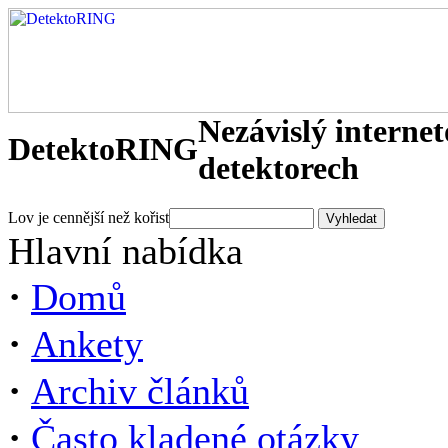
Nezávislý interne
DetektoRING
detektorech
Lov je cennější než kořist
Hlavní nabídka
·
Domů
·
Ankety
·
Archiv článků
·
Často kladené otázky