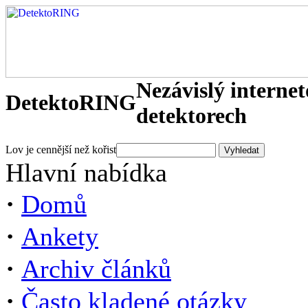
Nezávislý interne
DetektoRING
detektorech
Lov je cennější než kořist
Hlavní nabídka
·
Domů
·
Ankety
·
Archiv článků
·
Často kladené otázky