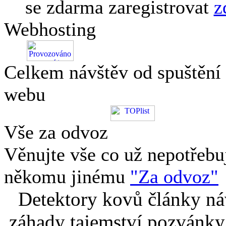
se zdarma zaregistrovat
z
Webhosting
Celkem návštěv od spuštění
webu
Vše za odvoz
Věnujte vše co už nepotřebu
někomu jinému
"Za odvoz"
Detektory kovů články náv
záhady tajemství pozvánky