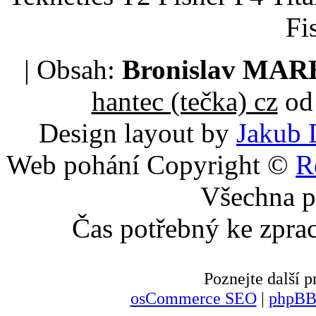
Fi
| Obsah:
Bronislav MA
hantec (tečka) cz
od 
Design layout by
Jakub 
Web pohání Copyright ©
R
Všechna p
Čas potřebný ke zpra
Poznejte další
osCommerce SEO
|
phpBB