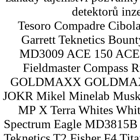
detektorů inz
Tesoro Compadre Cibola
Garrett Teknetics Boun
MD3009 ACE 150 ACE 
Fieldmaster Compass 
GOLDMAXX GOLDMAXX P
JOKR Mikel Minelab Muske
MP X Terra Whites Wh
Spectrum Eagle MD3815B 
Teknetics T2 Fisher F4 Tit