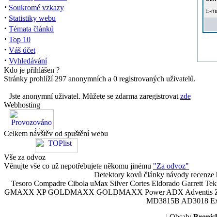
·
Soukromé vzkazy
E-ma
·
Statistiky webu
·
Témata článků
·
Top 10
·
Váš účet
·
Vyhledávání
Kdo je přihlášen ?
Stránky prohlíží 297 anonymních a 0 registrovaných uživatelů.
Jste anonymní uživatel. Můžete se zdarma zaregistrovat
zde
Webhosting
Celkem návštěv od spuštění webu
Vše za odvoz
Věnujte vše co už nepotřebujete někomu jinému
"Za odvoz"
Detektory kovů články návody recenze h
Tesoro Compadre Cibola uMax Silver Cortes Eldorado Garrett 
GMAXX XP GOLDMAXX GOLDMAXX Power ADX Adventis Zetex JOK
MD3815B AD3018 Explor
| Obsah:
Broni