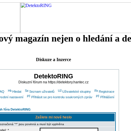
tový magazín nejen o hledání a d
Diskuze a Inzerce
DetektoRING
Diskuzní fórum na https://detektory.hantec.cz
FAQ
Hledat
Seznam uživatelů
Uživatelské skupiny
Registrace
sobní nastavení
Přihlásit se pro kontrolu soukromých zpráv
Přihlášení
h fóra DetektoRING
Zašlete mi nové heslo
 označená "*" jsou povinná a musí být vyplněna
atel: *