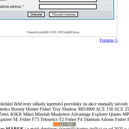
ilová adresa: *
Powered by
phpBB
© 2001, 2005 phpBB Group
Forums ©
ledání field testy záhady tajemství pozvánky na akce manuály návody g
Teknetics Bounty Hunter Fisher Troy Shadow MD3009 ACE 150 ACE 25
R Mikel Minelab Musketeer Advantage Explorer Quatro MP X
er SE Fisher F75 Teknetics T2 Fisher F4 Titanium Adonis Fisher F
slav MAREK
|
e-mail
:
detektory (zavináč) hantec (tečka) cz
od 2025 v 