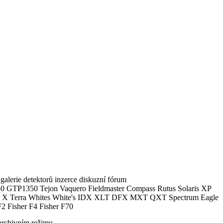
alerie detektorů inzerce diskuzní fórum
0 GTP1350 Tejon Vaquero Fieldmaster Compass Rutus Solaris XP
 Terra Whites White's IDX XLT DFX MXT QXT Spectrum Eagle
2 Fisher F4 Fisher F70
archivním režimu