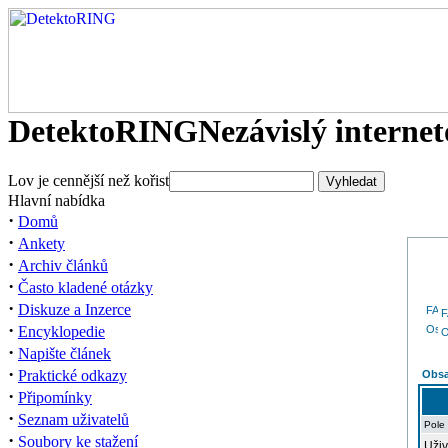
DetektoRING
Nezávislý interne
Lov je cennější než kořist
Hlavní nabídka
·
Domů
·
Ankety
·
Archiv článků
·
Často kladené otázky
·
Diskuze a Inzerce
·
Encyklopedie
O
·
Napište článek
·
Praktické odkazy
Obsa
·
Připomínky
·
Seznam uživatelů
Pole
·
Soubory ke stažení
Uživ