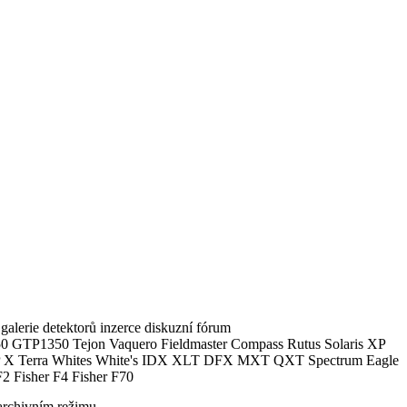
alerie detektorů inzerce diskuzní fórum
0 GTP1350 Tejon Vaquero Fieldmaster Compass Rutus Solaris XP
 Terra Whites White's IDX XLT DFX MXT QXT Spectrum Eagle
2 Fisher F4 Fisher F70
archivním režimu