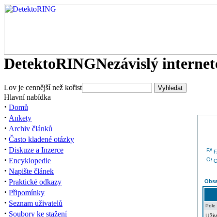
DetektoRING
Nezávislý interne
Lov je cennější než kořist
Hlavní nabídka
·
Domů
·
Ankety
·
Archiv článků
·
Často kladené otázky
·
Diskuze a Inzerce
·
Encyklopedie
O
·
Napište článek
·
Praktické odkazy
Obsa
·
Připomínky
·
Seznam uživatelů
Pole
·
Soubory ke stažení
Uživ