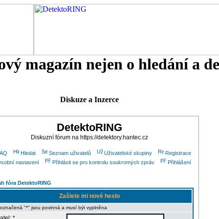
tový magazín nejen o hledání a d
Diskuze a Inzerce
DetektoRING
Diskuzní fórum na https://detektory.hantec.cz
FAQ
Hledat
Seznam uživatelů
Uživatelské skupiny
Registrace
sobní nastavení
Přihlásit se pro kontrolu soukromých zpráv
Přihlášení
h fóra DetektoRING
Zašlete mi nové heslo
 označená "*" jsou povinná a musí být vyplněna
atel: *