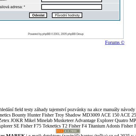
ilová adresa: *
Powered by
phpBB
© 2001, 2005 phpBB Group
Forums ©
ledání field testy záhady tajemství pozvánky na akce manuály návody g
Teknetics Bounty Hunter Fisher Troy Shadow MD3009 ACE 150 ACE 25
R Mikel Minelab Musketeer Advantage Explorer Quatro MP X
er SE Fisher F75 Teknetics T2 Fisher F4 Titanium Adonis Fisher F
slav MAREK
|
e-mail
:
detektory (zavináč) hantec (tečka) cz
od 2025 v 