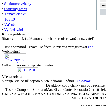
·
Soukromé vzkazy
E-ma
·
Statistiky webu
·
Témata článků
·
Top 10
·
Váš účet
·
Vyhledávání
Kdo je přihlášen ?
Stránky prohlíží 267 anonymních a 0 registrovaných uživatelů.
Jste anonymní uživatel. Můžete se zdarma zaregistrovat
zde
Webhosting
Celkem návštěv od spuštění webu
Vše za odvoz
Věnujte vše co už nepotřebujete někomu jinému
"Za odvoz"
Detektory kovů články návody recenze h
Tesoro Compadre Cibola uMax Silver Cortes Eldorado Garrett 
GMAXX XP GOLDMAXX GOLDMAXX Power ADX Adventis Zetex JOK
MD3815B AD3018 Explor
| Obsah:
Broni