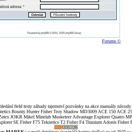
ilová adresa: *
Powered by
phpBB
© 2001, 2005 phpBB Group
Forums ©
ledání field testy záhady tajemství pozvánky na akce manuály návody g
Teknetics Bounty Hunter Fisher Troy Shadow MD3009 ACE 150 ACE 25
R Mikel Minelab Musketeer Advantage Explorer Quatro MP X
er SE Fisher F75 Teknetics T2 Fisher F4 Titanium Adonis Fisher F
slav MAREK
|
e-mail
:
detektory (zavináč) hantec (tečka) cz
od 2025 v 