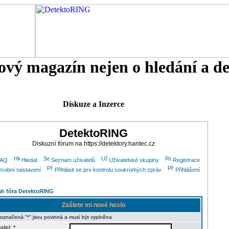
tový magazín nejen o hledání a d
Diskuze a Inzerce
DetektoRING
Diskuzní fórum na https://detektory.hantec.cz
FAQ
Hledat
Seznam uživatelů
Uživatelské skupiny
Registrace
sobní nastavení
Přihlásit se pro kontrolu soukromých zpráv
Přihlášení
h fóra DetektoRING
Zašlete mi nové heslo
 označená "*" jsou povinná a musí být vyplněna
atel: *