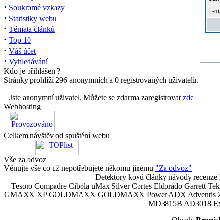
·
Soukromé vzkazy
E-ma
·
Statistiky webu
·
Témata článků
·
Top 10
·
Váš účet
·
Vyhledávání
Kdo je přihlášen ?
Stránky prohlíží 296 anonymních a 0 registrovaných uživatelů.
Jste anonymní uživatel. Můžete se zdarma zaregistrovat
zde
Webhosting
Celkem návštěv od spuštění webu
Vše za odvoz
Věnujte vše co už nepotřebujete někomu jinému
"Za odvoz"
Detektory kovů články návody recenze h
Tesoro Compadre Cibola uMax Silver Cortes Eldorado Garrett 
GMAXX XP GOLDMAXX GOLDMAXX Power ADX Adventis Zetex JOK
MD3815B AD3018 Explor
| Obsah:
Broni