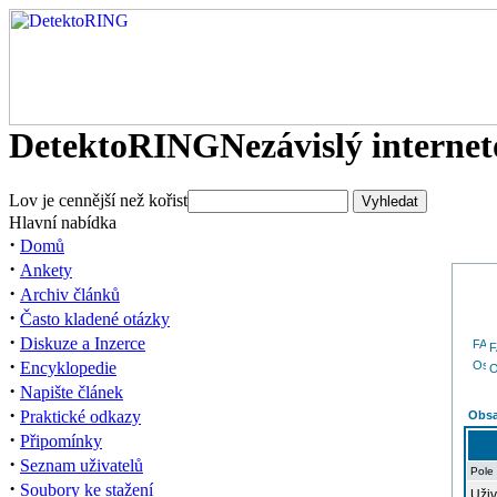
DetektoRING
Nezávislý interne
Lov je cennější než kořist
Hlavní nabídka
·
Domů
·
Ankety
·
Archiv článků
·
Často kladené otázky
·
Diskuze a Inzerce
·
Encyklopedie
O
·
Napište článek
·
Praktické odkazy
Obsa
·
Připomínky
·
Seznam uživatelů
Pole
·
Soubory ke stažení
Uživ