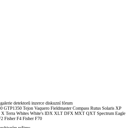
alerie detektorů inzerce diskuzní fórum
0 GTP1350 Tejon Vaquero Fieldmaster Compass Rutus Solaris XP
 Terra Whites White's IDX XLT DFX MXT QXT Spectrum Eagle
2 Fisher F4 Fisher F70
archivním režimu