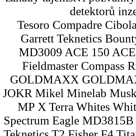
detektorů inz
Tesoro Compadre Cibola
Garrett Teknetics Boun
MD3009 ACE 150 ACE 
Fieldmaster Compass 
GOLDMAXX GOLDMAXX P
JOKR Mikel Minelab Muske
MP X Terra Whites Wh
Spectrum Eagle MD3815B 
Teknetics T2 Fisher F4 Tit