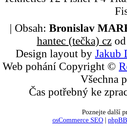
Fi
| Obsah:
Bronislav MA
hantec (tečka) cz
od 
Design layout by
Jakub 
Web pohání Copyright ©
R
Všechna p
Čas potřebný ke zpra
Poznejte další
osCommerce SEO
|
phpBB