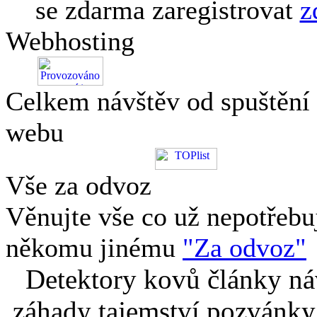
se zdarma zaregistrovat
z
Webhosting
Celkem návštěv od spuštění
webu
Vše za odvoz
Věnujte vše co už nepotřebu
někomu jinému
"Za odvoz"
Detektory kovů články náv
záhady tajemství pozvánky