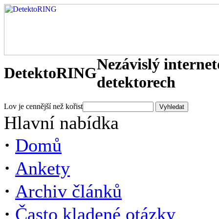
Nezávislý interne
DetektoRING
detektorech
Lov je cennější než kořist
Hlavní nabídka
·
Domů
·
Ankety
·
Archiv článků
·
Často kladené otázky