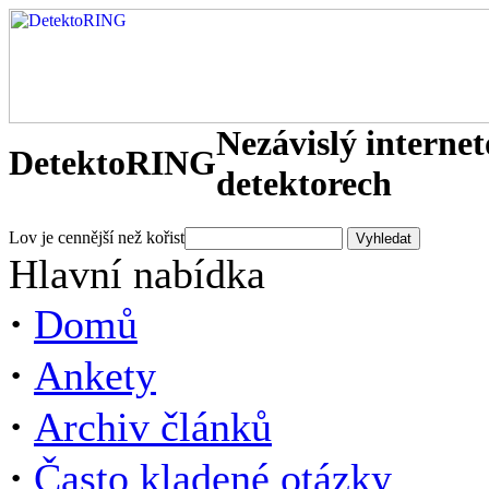
Nezávislý interne
DetektoRING
detektorech
Lov je cennější než kořist
Hlavní nabídka
·
Domů
·
Ankety
·
Archiv článků
·
Často kladené otázky