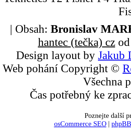
Fi
| Obsah:
Bronislav MA
hantec (tečka) cz
od 
Design layout by
Jakub 
Web pohání Copyright ©
R
Všechna p
Čas potřebný ke zpra
Poznejte další
osCommerce SEO
|
phpBB