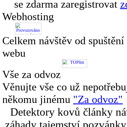
se zdarma zaregistrovat
z
Webhosting
Celkem návštěv od spuštění
webu
Vše za odvoz
Věnujte vše co už nepotřebu
někomu jinému
"Za odvoz"
Detektory kovů články náv
záhady tajemství pozvánky