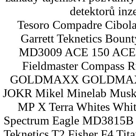
detektorů inz
Tesoro Compadre Cibola
Garrett Teknetics Boun
MD3009 ACE 150 ACE 
Fieldmaster Compass 
GOLDMAXX GOLDMAXX P
JOKR Mikel Minelab Muske
MP X Terra Whites Wh
Spectrum Eagle MD3815B 
Teknetics T2 Fisher F4 Tit